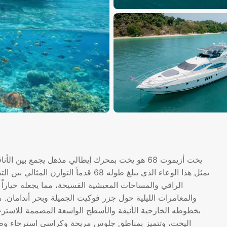
يخت أزيموت 68 هو يخت بمحرك إيطالي مذهل يجمع بين
الراقي والمساحات المعيشية الفسيحة، مما يجعله خياراً م
والمغامرات الليلية حول جزر فوكيت الجميلة وبحر أندامان. 
بخطوطه الخارجية الأنيقة والأسطح الواسعة المصممة للاسترخا
اليخت، وتتميز بمناطق جلوس مريحة وكراسي استرخاء وطاو