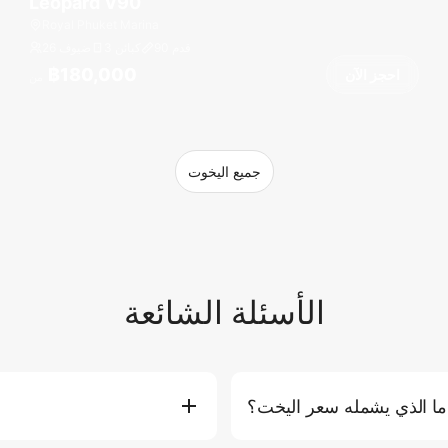
Leopard V90
Royal Phuket Marina
قدم
90
3 كبائن
26 ضيوف
฿180,000
احجز الآن
من
جميع اليخوت
الأسئلة الشائعة
ما الذي يشمله سعر اليخت؟
 والوقود للمسار القياسي، والمياه
يمكنك حجز يخت مباشرة على موق