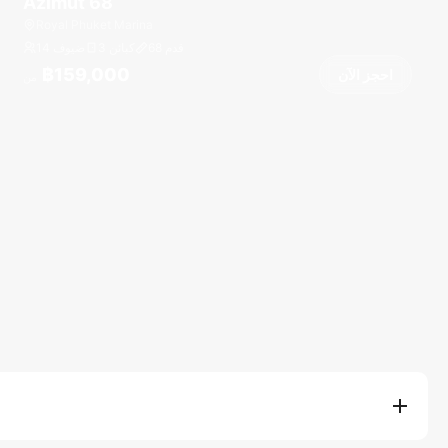
Azimut 68
Royal Phuket Marina
قدم
68
3 كبائن
14 ضيوف
฿159,000
احجز الآن
من
تشمل أسعار استئجار اليخوت لدينا إيجار السفينة، وقبطان محترف وطاقم،