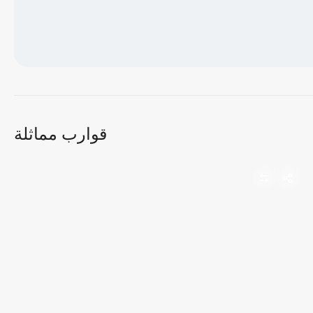
جاري تحميل الخريطة...
قوارب مماثلة