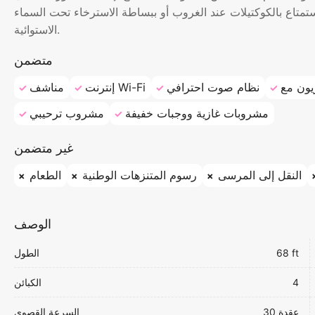
لاستمتاع بالكوكتيلات عند الغروب أو ببساطة الاسترخاء تحت السماء
الاستوائية.
متضمن
نظام صوت احترافي
إنترنت Wi-Fi
مناشف
مشروبات غازية ووجبات خفيفة
مشروب ترحيبي
غير متضمن
النقل إلى المرسى
رسوم المتنزهات الوطنية
الطعام
الوصف
68 ft
الطول
4
الكبائن
30 عقدة
السرعة القصوى