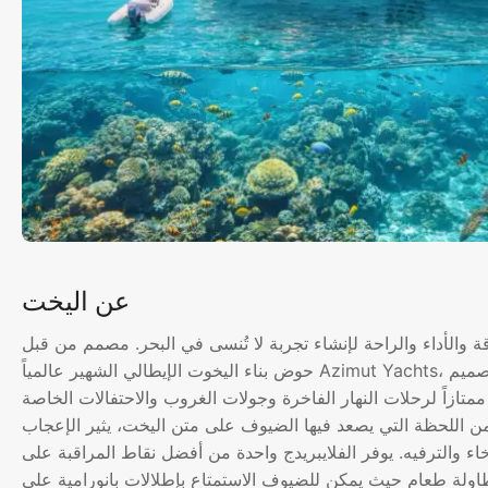
عن اليخت
 الأناقة والأداء والراحة لإنشاء تجربة لا تُنسى في البحر. مصمم من قبل
حوض بناء اليخوت الإيطالي الشهير عالمياً Azimut Yachts، يمثل هذا الوعاء الذي يبلغ طوله 68 قدماً التوازن المثالي بين التصميم
متازاً لرحلات النهار الفاخرة وجولات الغروب والاحتفالات الخاصة
من اللحظة التي يصعد فيها الضيوف على متن اليخت، يثير الإعجاب
ء والترفيه. يوفر الفلايبريدج واحدة من أفضل نقاط المراقبة على
لة طعام حيث يمكن للضيوف الاستمتاع بإطلالات بانورامية على