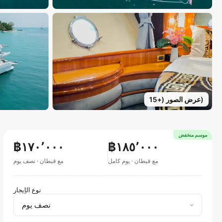
)
عرض الصور
(+
15
موسم منخفض
฿١٧٠٬٠٠٠
฿١٨٥٬٠٠٠
مع قبطان
·
يوم كامل
مع قبطان
·
نصف يوم
نوع الإيجار