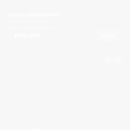
Luxury Yacht with DJ
Royal Phuket Marina
قدم
55
2 كبائن
20 ضيوف
฿100,000
احجز الآن
من