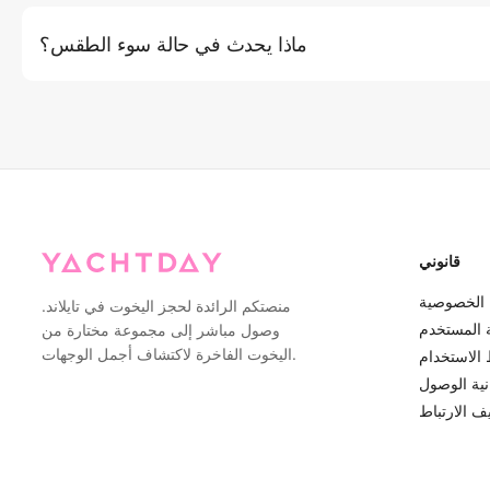
والمسار. بدلاً من ذلك، يمكنك الاتصال بخدمة العملاء لدينا عبر الهاتف أو
ماذا يحدث في حالة سوء الطقس؟
البريد الإلكتروني للحصول على مساعدة شخصية. نوصي بالحجز قبل 2-3 أيام على الأقل خلال موسم
الذروة.
ذا اعتبرت ظروف الطقس غير آمنة للإبحار (رياح قوية أو عواصف أو أمواج
 لتقديم خيارات إعادة الجدولة أو استرداد كامل. بالنسبة لمخاوف الطقس
قانوني
الخصوصية
منصتكم الرائدة لحجز اليخوت في تايلاند.
ة المستخدم
وصول مباشر إلى مجموعة مختارة من
اليخوت الفاخرة لاكتشاف أجمل الوجهات.
الاستخدام
نية الوصول
 الارتباط