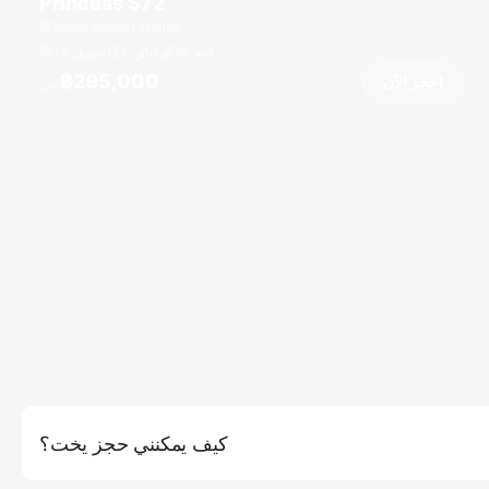
Princess S72
Royal Phuket Marina
قدم
72
4 كبائن
15 ضيوف
฿295,000
احجز الآن
من
كيف يمكنني حجز يخت؟
عنا الإلكتروني من خلال النقر على زر (احجز الآن)، حيث ستتمكن من