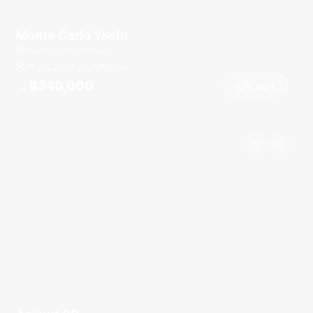
Monte Carlo Yacht
Royal Phuket Marina
قدم
86
4 كبائن
20 ضيوف
฿340,000
احجز الآن
من