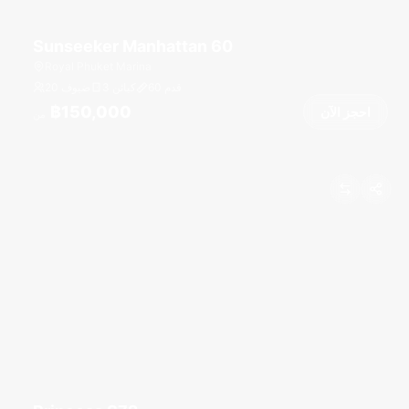
Sunseeker Manhattan 60
Royal Phuket Marina
قدم
60
3 كبائن
20 ضيوف
฿150,000
احجز الآن
من