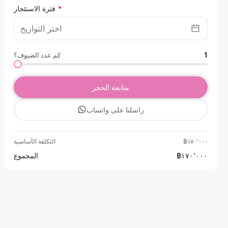
فترة الاستئجار
1
كم عدد الضيوف؟
متابعة الحجز
راسلنا على واتساب
฿١٧٠٬٠٠٠
التكلفة الأساسية
฿١٧٠٬٠٠٠
المجموع