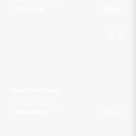
قدم
68
4 كبائن
20 ضيوف
฿170,000
احجز الآن
من
Monte Carlo Yacht
Royal Phuket Marina
قدم
86
4 كبائن
20 ضيوف
฿340,000
احجز الآن
من