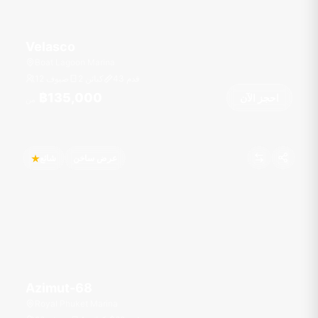
Velasco
Boat Lagoon Marina
قدم
43
2 كبائن
12 ضيوف
฿135,000
احجز الآن
من
عرض ساخن
شائع
Azimut-68
Royal Phuket Marina