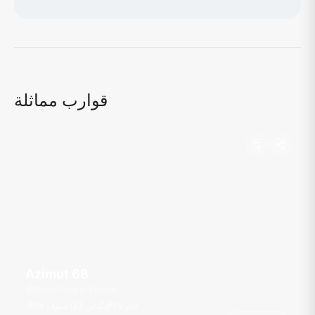
جاري تحميل الخريطة...
قوارب مماثلة
Azimut 68
Royal Phuket Marina
قدم
68
3 كبائن
14 ضيوف