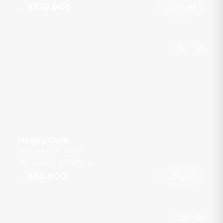
฿159,000
احجز الآن
من
Happy Ours
Royal Phuket Marina
قدم
58
3 كبائن
8 ضيوف
฿85,000
احجز الآن
من