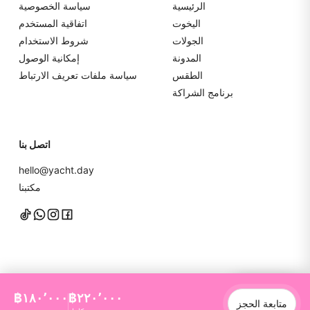
الرئيسية
سياسة الخصوصية
اليخوت
اتفاقية المستخدم
الجولات
شروط الاستخدام
المدونة
إمكانية الوصول
الطقس
سياسة ملفات تعريف الارتباط
برنامج الشراكة
اتصل بنا
hello@yacht.day
مكتبنا
تواصل معنا
฿١٨٠٬٠٠٠
฿٢٢٠٬٠٠٠
متابعة الحجز
YachtDay. جميع الحقوق محفوظة
2026
©