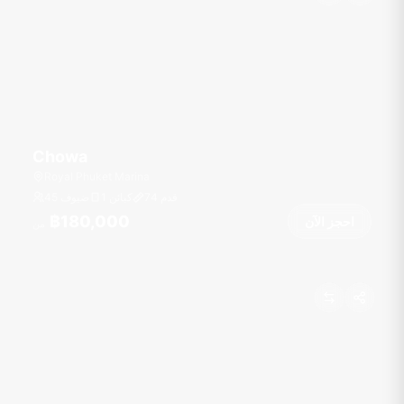
Chowa
Royal Phuket Marina
قدم
74
1 كبائن
45 ضيوف
฿180,000
احجز الآن
من