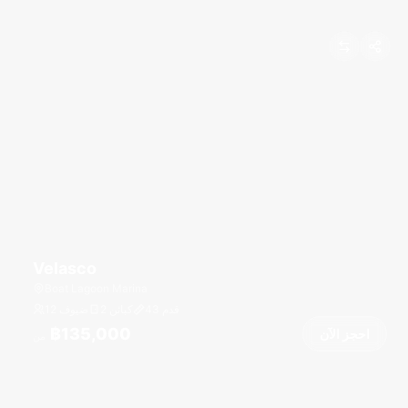
Velasco
Boat Lagoon Marina
قدم
43
2 كبائن
12 ضيوف
฿135,000
احجز الآن
من