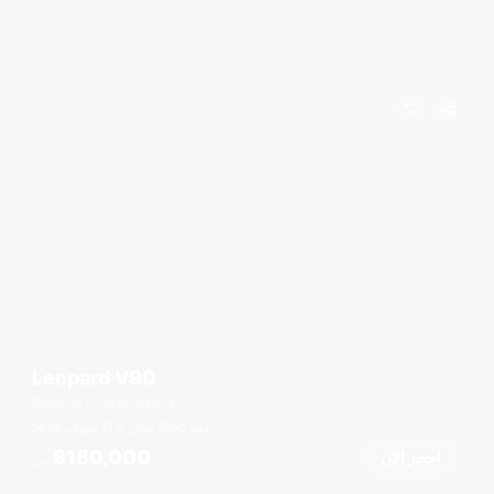
Leopard V90
Royal Phuket Marina
قدم
90
3 كبائن
26 ضيوف
฿180,000
احجز الآن
من