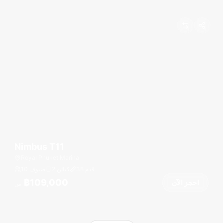
Nimbus T11
Royal Phuket Marina
قدم
38
2 كبائن
10 ضيوف
฿109,000
احجز الآن
من