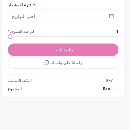
فترة الاستئجار
1
كم عدد الضيوف؟
متابعة الحجز
راسلنا على واتساب
฿٨٥٬٠٠٠
التكلفة الأساسية
฿٨٥٬٠٠٠
المجموع