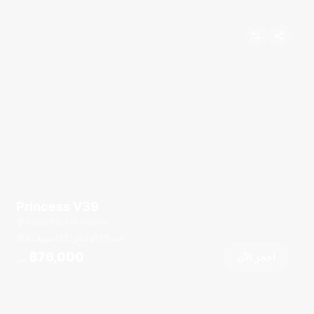
Princess V39
Royal Phuket Marina
قدم
39
2 كبائن
6 ضيوف
฿76,000
احجز الآن
من