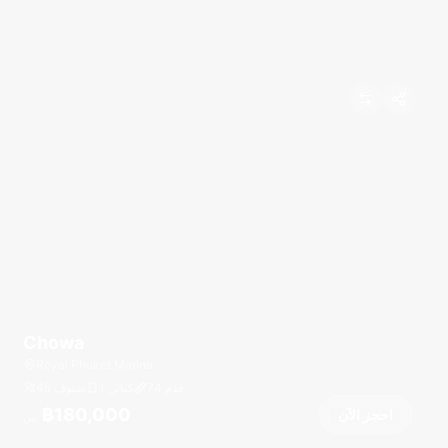
Chowa
Royal Phuket Marina
قدم
74
1 كبائن
45 ضيوف
฿180,000
احجز الآن
من