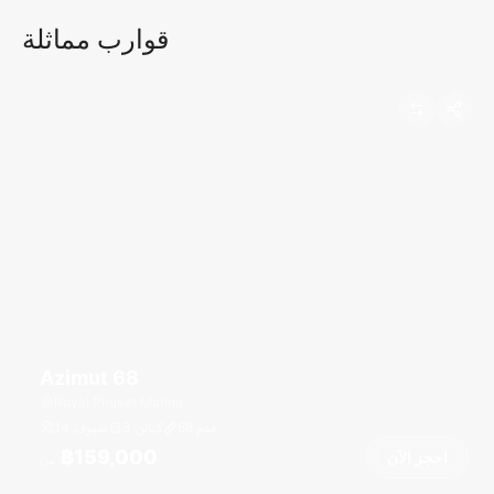
قوارب مماثلة
Azimut 68
Royal Phuket Marina
قدم
68
3 كبائن
14 ضيوف
฿159,000
احجز الآن
من