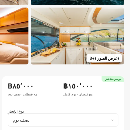
)
عرض الصور
(+
3
موسم منخفض
฿٨٥٬٠٠٠
฿١٥٠٬٠٠٠
مع قبطان
·
يوم كامل
مع قبطان
·
نصف يوم
نوع الإيجار