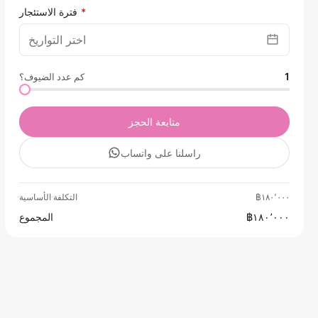
فترة الاستئجار
1
كم عدد الضيوف؟
متابعة الحجز
راسلنا على واتساب
฿١٨٠٬٠٠٠
التكلفة الأساسية
฿١٨٠٬٠٠٠
المجموع