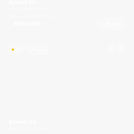
Azimut 68
Royal Phuket Marina
قدم
68
3 كبائن
14 ضيوف
฿159,000
احجز الآن
من
عرض ساخن
شائع
Azimut-68
Royal Phuket Marina