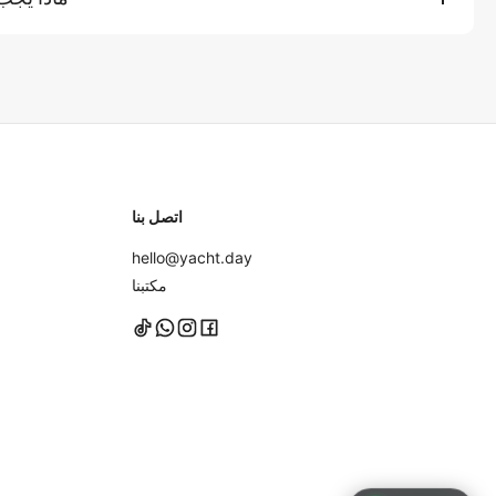
الوجبات الفاخرة أو الكحول أو المسارات الممتدة أو الطلبات الخاصة رسومًا إضافية.
نوصي بإحضار ملابس السباحة، وملابس للتغيير، وواقي من الشمس
خفيفة (للرحلات المسائية)، وكاميرا، وأي أدوية شخصية قد تحتاجها. يت
ننصح بارتداء أحذية ذات نعال مطاطية لا تترك علامات أو المشي حافي ا
شيء في حقائب ناعمة بدلاً من الحقائب الصلبة لسهولة التخزين.
اتصل بنا
hello@yacht.day
مكتبنا