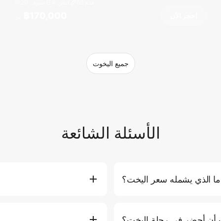
قدم
68
4 كبائن
20 ضيوف
฿170,000
احجز الآن
من
جميع اليخوت
الأسئلة الشائعة
ما الذي يشمله سعر اليخت؟
 والوقود للمسار القياسي، والمياه
يمكنك حجز يخت مباشرة على موق
سفينة (مثل ألواح التجديف والحصائر
اختيار اليخت المفضل لديك والتاريخ 
 أن أحضر في رحلة اليخت؟
ة. قد تتطلب الخدمات الإضافية مثل