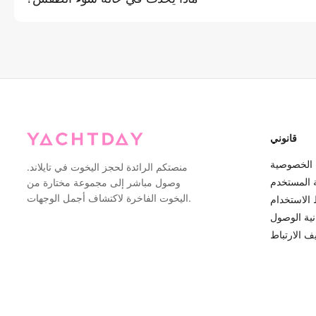
الذروة.
ذا اعتبرت ظروف الطقس غير آمنة للإبحار (رياح قوية أو عواصف أو أمواج
 لتقديم خيارات إعادة الجدولة أو استرداد كامل. بالنسبة لمخاوف الطقس
قانوني
الخصوصية
منصتكم الرائدة لحجز اليخوت في تايلاند.
ة المستخدم
وصول مباشر إلى مجموعة مختارة من
اليخوت الفاخرة لاكتشاف أجمل الوجهات.
الاستخدام
نية الوصول
 الارتباط