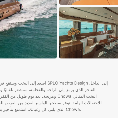
اصعد إلى اليخت وستقع في حبه على 
ومريحة، بعد يوم طويل من القفز بين الج
للاحتفالات الهامة. توفر سطحها الواسع العديد من الفرص لل
الخاصة بأناقة. ومع المرافق الكاملة وطاقم VIP الذي يلبي كل رغباتك، استمتع بتأجير يخت الحفلات على Chowa.