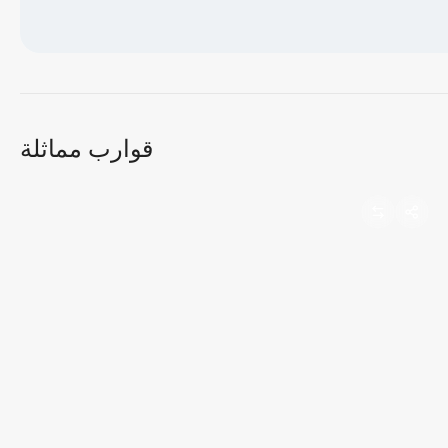
جاري تحميل الخريطة...
قوارب مماثلة