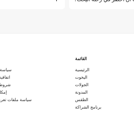
، ونظارات شمسية، وقبعة، وسترة
السلامة هي أولويتنا القصوى. إ
م توفير المناشف على متن السفينة.
عالية)، فسنتصل بك مسبقًا
لقدمين على اليخت. يرجى تعبئة كل
البسيطة، قد يقترح قباطنتنا ذوو الخبرة مسارات بديلة توفر مزيدًا من الحماية مع ضمان تجربة ممتعة.
القائمة
الرئيسية
سياسة 
اليخوت
اتفاقي
الجولات
شروط 
المدونة
إمكا
الطقس
سياسة ملفات تعريف
برنامج الشراكة