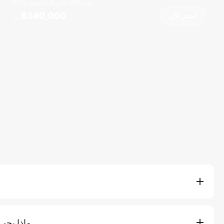
قدم
86
4 كبائن
20 ضيوف
฿340,000
احجز الآن
من
تشمل أسعار استئجار اليخوت لدينا إيجار السفينة، وقبطان محترف وطاقم،
المعبأة، والفواكه الطازجة، واستخدام الألعاب المائية على متن ال
ماذا يجب
العائمة). تشمل بعض الباقات أيضًا الغداء والمشروبات غير الكحولي