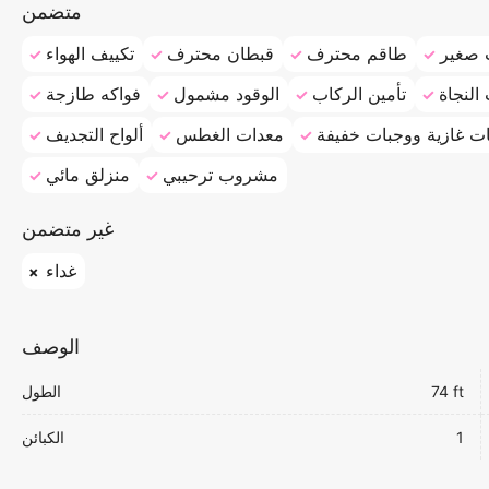
متضمن
 صغير
طاقم محترف
قبطان محترف
تكييف الهواء
النجاة
تأمين الركاب
الوقود مشمول
فواكه طازجة
ت غازية ووجبات خفيفة
معدات الغطس
ألواح التجديف
مشروب ترحيبي
منزلق مائي
غير متضمن
غداء
الوصف
74 ft
الطول
1
الكبائن