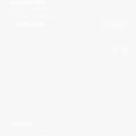
Leopard V90
Royal Phuket Marina
قدم
90
3 كبائن
26 ضيوف
฿180,000
احجز الآن
من
Velasco
Boat Lagoon Marina