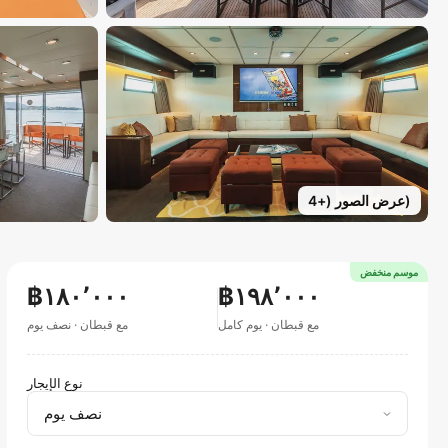
)
عرض الصور
(+
4
موسم منخفض
฿١٨٠٬٠٠٠
฿١٩٨٬٠٠٠
مع قبطان
·
يوم كامل
مع قبطان
·
نصف يوم
نوع الإيجار