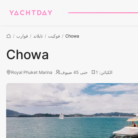
Chowa
/
فوكيت
/
تايلاند
/
قوارب
/
Chowa
الكبائن
:
1
حتى 45 ضيوف
Royal Phuket Marina