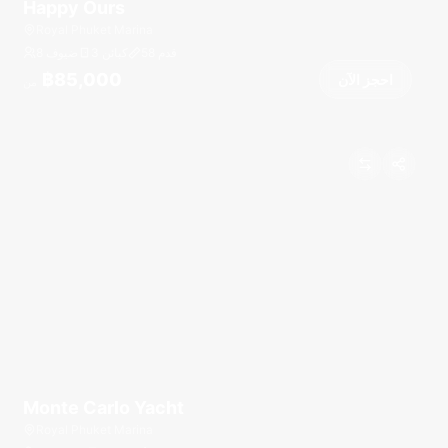
Happy Ours
Royal Phuket Marina
قدم
58
3 كبائن
8 ضيوف
฿85,000
احجز الآن
من
Monte Carlo Yacht
Royal Phuket Marina