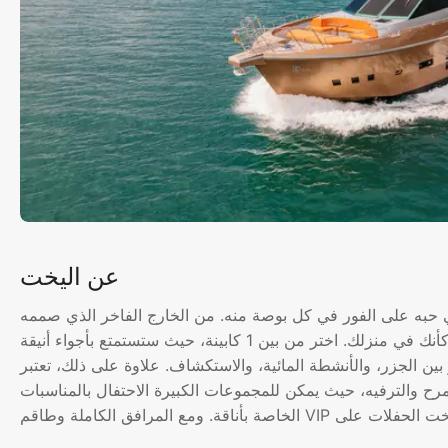
عن اليخت
الفور في كل بوصة منه. من الخارج الفاخر الذي صممه SPLO Yachts Design إلى الداخل
الفاخر الذي يرمز إلى الراحة والفخامة، ستشعر تلقائيًا وكأنك في منزلك. اختر من بين 1 كابينة، حيث ستستمتع بأجواء أنيقة
زر، والأنشطة المائية، والاستكشاف. علاوة على ذلك، تعتبر Chowa اليخت المثالي
مرح والترفيه، حيث يمكن للمجموعات الكبيرة الاحتفال بالمناسبات