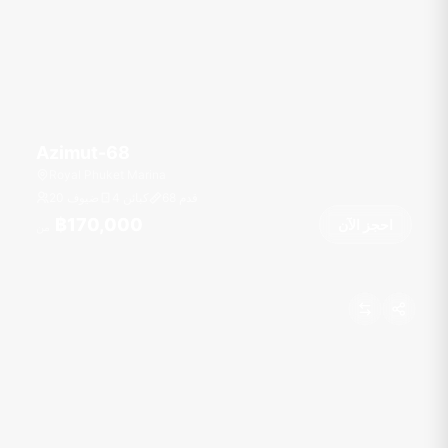
Azimut-68
Royal Phuket Marina
قدم
68
4 كبائن
20 ضيوف
฿170,000
احجز الآن
من