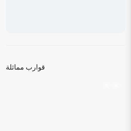
جاري تحميل الخريطة...
قوارب مماثلة