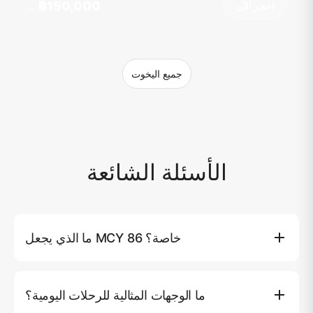
฿150,000
احجز الآن
من
جميع اليخوت
الأسئلة الشائعة
ما الذي يجعل MCY 86 خاصة؟
MCY 86 هي يخت فاخر حديث تم بناؤه في عام 2015 وتم تجديده
مؤخراً في عام 2023، مما يضمن أحدث ما في الراحة والأناقة.
ما الوجهات المثالية للرحلات اليومية؟
بطول 86 قدماً وتصميم إيطالي متطور، مع 6 غرف نوم واسعة و
4 حمامات، توفر مساحة استثنائية لما يصل إلى 20 ضيفاً. تتميز