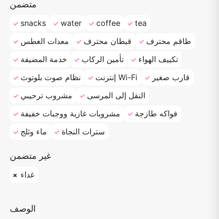
متضمن
snacks
water
coffee
tea
طاقم محترف
قبطان محترف
معدات الغطس
تكييف الهواء
تأمين الركاب
خدمة المضيفة
قارب صغير
إنترنت Wi-Fi
نظام صوت بلوتوث
النقل إلى المرسى
مشروب ترحيبي
فواكه طازجة
مشروبات غازية ووجبات خفيفة
سترات النجاة
ماء وثلج
غير متضمن
غداء
الوصف