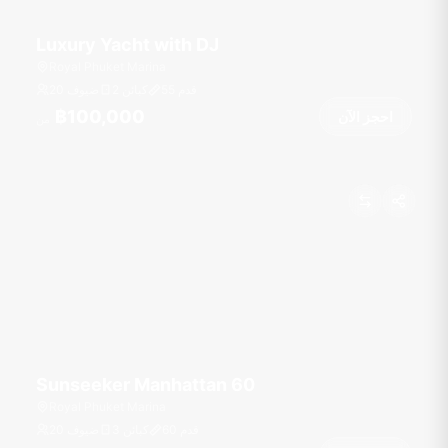
Luxury Yacht with DJ
Royal Phuket Marina
قدم
55
2 كبائن
20 ضيوف
฿100,000
احجز الآن
من
Sunseeker Manhattan 60
Royal Phuket Marina
قدم
60
3 كبائن
20 ضيوف