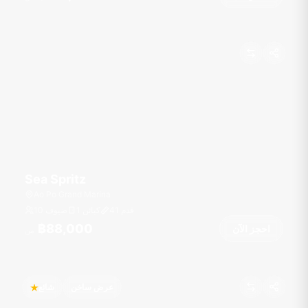
Sea Spritz
Ao Po Grand Marina
قدم
41
1 كبائن
10 ضيوف
฿88,000
احجز الآن
من
عرض ساخن
شائع