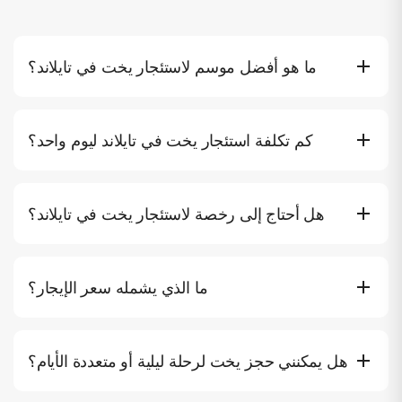
ما هو أفضل موسم لاستئجار يخت في تايلاند؟
يمتد الموسم العالي من نوفمبر إلى أبريل، حيث يكون بحر أندامان
هادئاً والسماء صافية ورؤية المياه ممتازة. من مايو إلى أكتوبر هو
كم تكلفة استئجار يخت في تايلاند ليوم واحد؟
الموسم الأخضر، حيث تكون اليخوت أرخص بنسبة 20–40%، لكن
الظروف الأقسى على جانب أندامان تعني أن بعض المشغلين
تبدأ القوارب السريعة من ฿25,000–35,000 ($700–950) في
ينتقلون إلى خليج تايلاند. ديسمبر ويناير هما أسابيع الذروة — احجز
اليوم. الكتمران المتوسطة لـ 8–12 ضيفاً تكلف ฿45,000–80,000
قبل 4–6 أسابيع على الأقل.
هل أحتاج إلى رخصة لاستئجار يخت في تايلاند؟
($1,250–2,200). اليخوت الفاخرة والسوبر يخوت تتراوح من
฿120,000 إلى ฿500,000+ ($3,300–14,000) في اليوم. جميع
لا. جميع الإيجارات على yacht.day تأتي مع قبطان مرخص وطاقم
الأسعار على yacht.day تشمل القبطان والطاقم والوقود والمعدات
معتمد. لا تحتاج إلى رخصة قيادة قوارب أو خبرة إبحار أو أي وثائق
القياسية.
ما الذي يشمله سعر الإيجار؟
غير جواز سفر ساري المفعول.
الشمولات القياسية: قبطان وطاقم محترف، وقود، معدات غطس،
مياه شرب، مشروبات غازية، فواكه طازجة، مناشف، معدات
هل يمكنني حجز يخت لرحلة ليلية أو متعددة الأيام؟
سلامة، ورسوم الحديقة الوطنية للعديد من المسارات. الإيجارات
المتميزة غالباً ما تشمل الغداء والمشروبات الكحولية وألعاب
نعم — اليخوت ذات الكبائن تدعم الإيجارات الليلية. تشمل المسارات
الرياضات المائية (SUP، كاياك، seabob) ووجبات يحضرها الشيف.