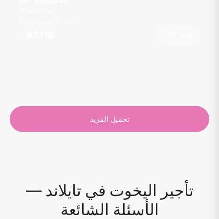
Rawai Pier
قدم
30
10 ضيوف
฿7,110
احجز الآن
من
تحميل المزيد
تأجير اليخوت في تايلاند —
الأسئلة الشائعة