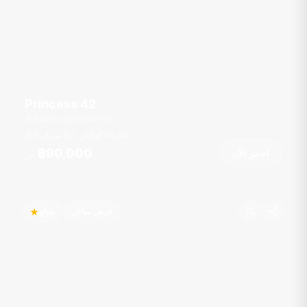
Princess 42
Boat Lagoon Marina
قدم
42
1 كبائن
9 ضيوف
฿90,000
احجز الآن
من
عرض ساخن
شائع