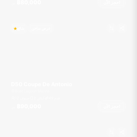
฿80,000
احجز الآن
من
عرض ساخن
شائع
D50 Coupe De Antonio
Boat Lagoon Marina
قدم
49
2 كبائن
12 ضيوف
฿90,000
احجز الآن
من