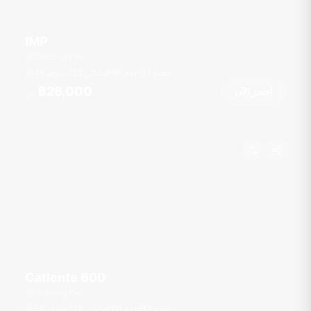
IMP
Chalong Pier
عقدة
7
قدم
50
2 كبائن
45 ضيوف
฿26,000
احجز الآن
من
Catlente 600
Chalong Pier
عقدة
7
قدم
60
6 كبائن
50 ضيوف