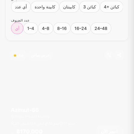
4+ كبائن
3 كبائن
كابينتان
كابينة واحدة
أي عدد
عدد الضيوف
24–48
16–24
8–16
4–8
1–4
أي
عرض ساخن
شائع
Azimut-68
Royal Phuket Marina
عقدة
17
قدم
68
4 كبائن
20 ضيوف
฿170,000
احجز الآن
من