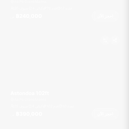
Ao Po Grand Marina
عقدة
17
قدم
78
4 كبائن
20 ضيوف
฿240,000
احجز الآن
من
Astondoa 102ft
Ao Po Grand Marina
عقدة
10
قدم
102
4 كبائن
25 ضيوف
฿390,000
احجز الآن
من