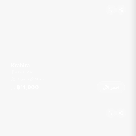
Krabira
Rawai Pier
قدم
28
10 ضيوف
฿11,900
احجز الآن
من