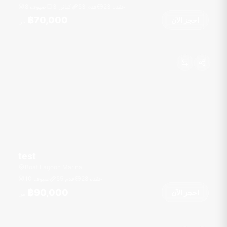
عقدة
23
قدم
53
3 كبائن
8 ضيوف
฿70,000
احجز الآن
من
test
Boat Lagoon Marina
عقدة
28
قدم
55
10 ضيوف
฿90,000
احجز الآن
من