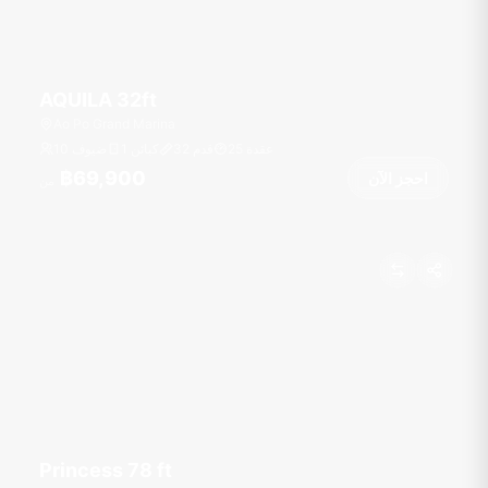
AQUILA 32ft
Ao Po Grand Marina
عقدة
25
قدم
32
1 كبائن
10 ضيوف
฿69,900
احجز الآن
من
Princess 78 ft