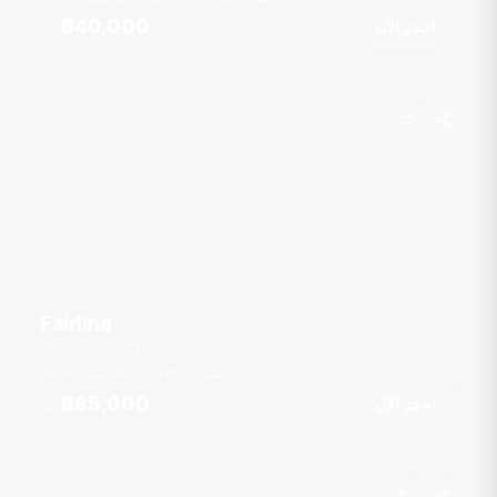
฿40,000
احجز الآن
من
Fairline
PHU YAI NON PIER
عقدة
13
قدم
43
16 ضيوف
฿85,000
احجز الآن
من