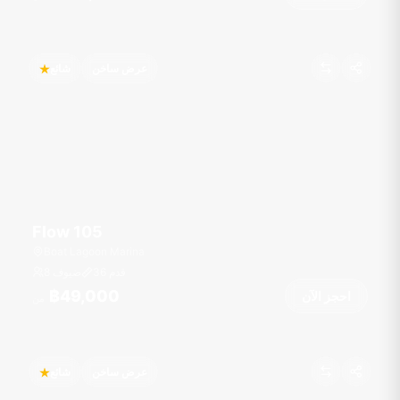
عرض ساخن
شائع
Flow 105
Boat Lagoon Marina
قدم
36
8 ضيوف
฿49,000
احجز الآن
من
عرض ساخن
شائع