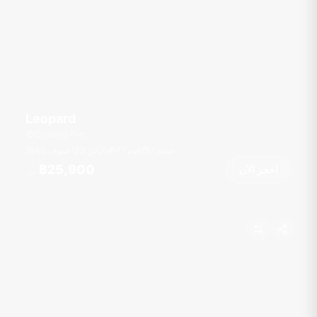
Leopard
Chalong Pier
عقدة
7
قدم
47
3 كبائن
40 ضيوف
฿25,900
احجز الآن
من