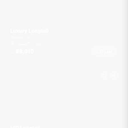
Luxury Longtail
Rawai Pier
قدم
30
7 ضيوف
฿8,910
احجز الآن
من
VIP Longtail