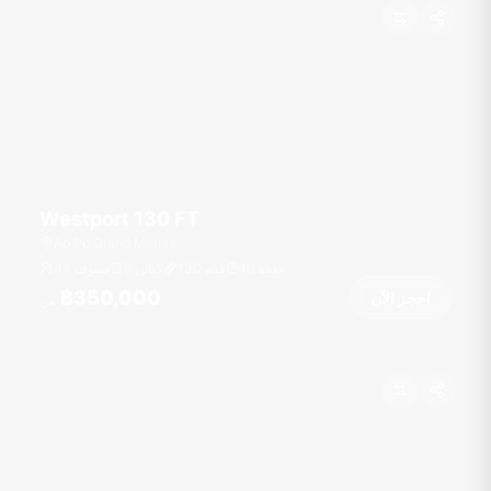
Westport 130 FT
Ao Po Grand Marina
عقدة
10
قدم
130
5 كبائن
44 ضيوف
฿350,000
احجز الآن
من