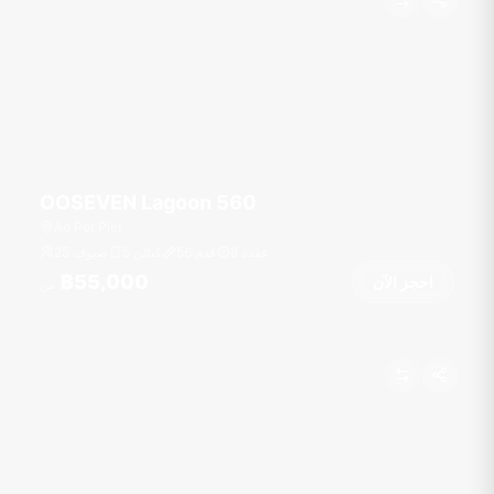
OOSEVEN Lagoon 560
Ao Por Pier
عقدة
8
قدم
56
5 كبائن
25 ضيوف
฿55,000
احجز الآن
من