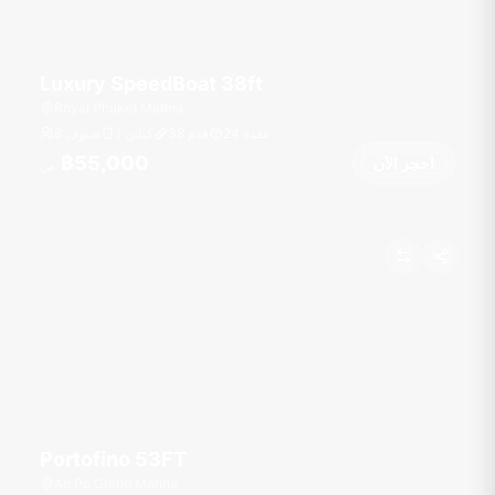
Luxury SpeedBoat 38ft
Royal Phuket Marina
عقدة
24
قدم
38
1 كبائن
8 ضيوف
฿55,000
احجز الآن
من
Portofino 53FT
Ao Po Grand Marina