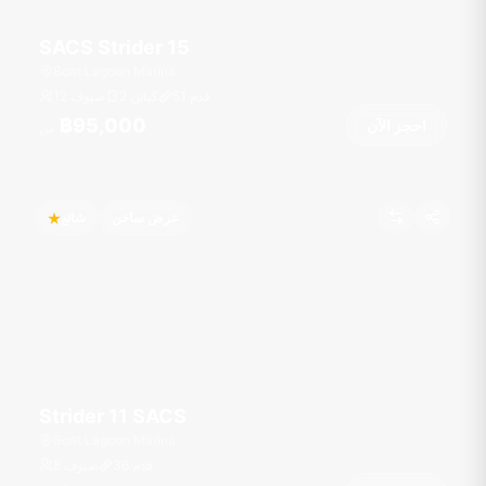
SACS Strider 15
Boat Lagoon Marina
قدم
51
2 كبائن
12 ضيوف
฿95,000
احجز الآن
من
عرض ساخن
شائع
Strider 11 SACS
Boat Lagoon Marina
قدم
36
8 ضيوف