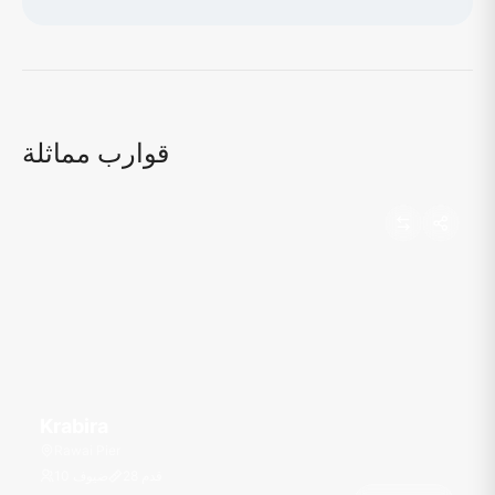
جاري تحميل الخريطة...
قوارب مماثلة
Krabira
Rawai Pier
قدم
28
10 ضيوف