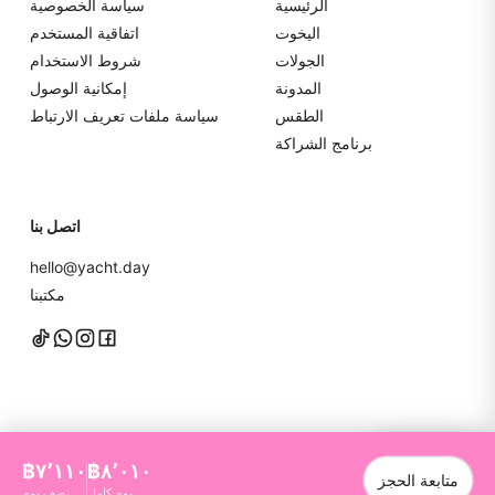
الرئيسية
سياسة الخصوصية
اليخوت
اتفاقية المستخدم
الجولات
شروط الاستخدام
المدونة
إمكانية الوصول
الطقس
سياسة ملفات تعريف الارتباط
برنامج الشراكة
اتصل بنا
hello@yacht.day
مكتبنا
تواصل معنا
฿٧٬١١٠
฿٨٬٠١٠
متابعة الحجز
YachtDay. جميع الحقوق محفوظة
2026
©
يوم كامل
نصف يوم