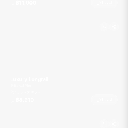
฿11,900
احجز الآن
من
Luxury Longtail
Rawai Pier
قدم
30
7 ضيوف
฿8,910
احجز الآن
من