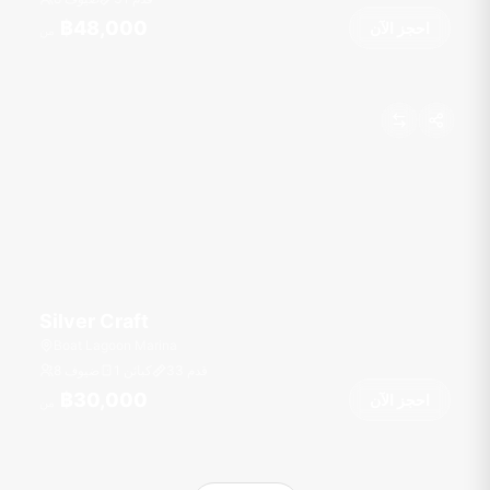
฿48,000
احجز الآن
من
Silver Craft
Boat Lagoon Marina
قدم
33
1 كبائن
8 ضيوف
฿30,000
احجز الآن
من