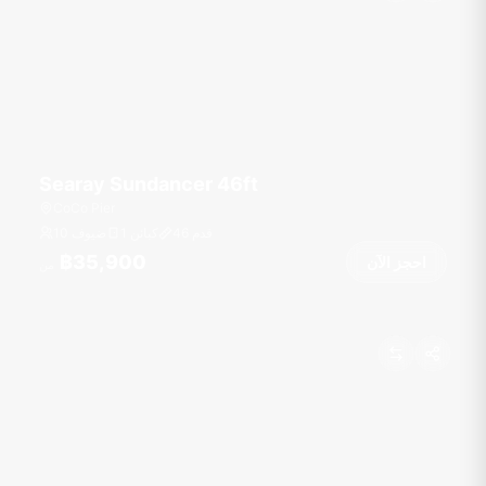
Searay Sundancer 46ft
CoCo Pier
قدم
46
1 كبائن
10 ضيوف
฿35,900
احجز الآن
من