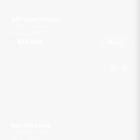
42ft Sport Cruiser
Ao Po Grand Marina
قدم
42
10 ضيوف
฿33,900
احجز الآن
من
Fun-filled boat
Boat Lagoon Marina
قدم
31
8 ضيوف