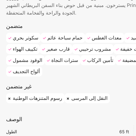
يسترخون. مبنية من قبل حوض بناء السفن البريطاني الشهير Princess، هذه اليخت هي خيار حديث أنيق لأولئك الذين يقدرون
الجودة والراحة والفخامة المتحفظة.
متضمن
يد
معدات الغطس
حمام سباحة عائم
سكوتر بحري
 خفيفة
مشروب ترحيبي
قارب صغير
تكييف الهواء
مضيفة
تأمين الركاب
سترات النجاة
الوقود مشمول
ألواح التجديف
غير متضمن
النقل إلى المرسى
رسوم المتنزهات الوطنية
الوصف
65 ft
الطول