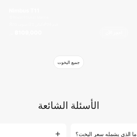
Nimbus T11
Royal Phuket Marina
قدم
38
2 كبائن
10 ضيوف
฿109,000
احجز الآن
من
جميع اليخوت
الأسئلة الشائعة
ما الذي يشمله سعر اليخت؟