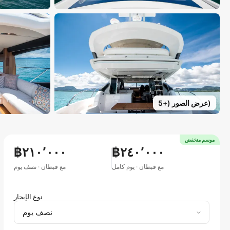
)
عرض الصور
(+
5
موسم منخفض
฿٢١٠٬٠٠٠
฿٢٤٠٬٠٠٠
مع قبطان
·
يوم كامل
مع قبطان
·
نصف يوم
نوع الإيجار