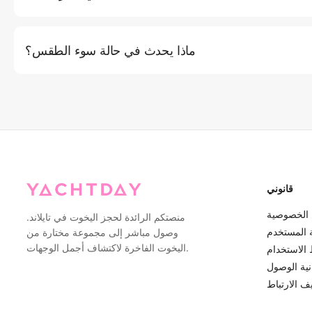
عنا الإلكتروني من خلال النقر على زر (احجز الآن)، حيث ستتمكن من
والمسار. بدلاً من ذلك، يمكنك الاتصال بخدمة العملاء لدينا عبر الهاتف أو
ماذا يحدث في حالة سوء الطقس؟
البريد الإلكتروني للحصول على مساعدة شخصية. نوصي بالحجز قبل 2-3 أيام على الأقل خلال موسم
الذروة.
ذا اعتبرت ظروف الطقس غير آمنة للإبحار (رياح قوية أو عواصف أو أمواج
 لتقديم خيارات إعادة الجدولة أو استرداد كامل. بالنسبة لمخاوف الطقس
قانوني
الخصوصية
منصتكم الرائدة لحجز اليخوت في تايلاند.
ة المستخدم
وصول مباشر إلى مجموعة مختارة من
اليخوت الفاخرة لاكتشاف أجمل الوجهات.
الاستخدام
نية الوصول
 الارتباط