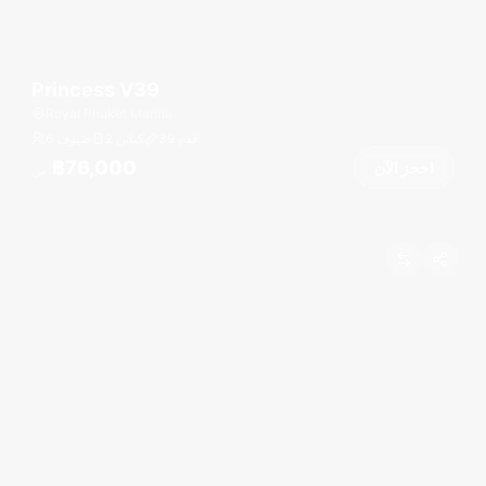
Princess V39
Royal Phuket Marina
قدم
39
2 كبائن
6 ضيوف
฿76,000
احجز الآن
من