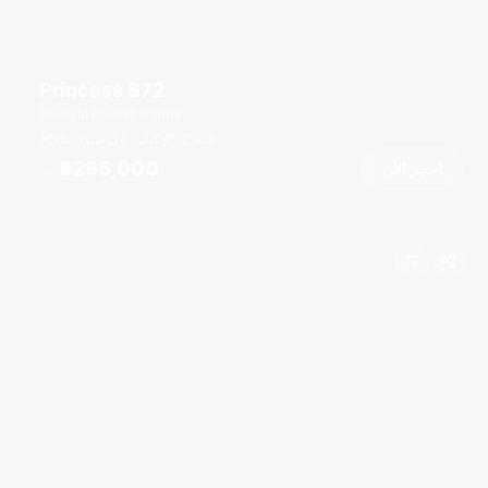
Princess S72
Royal Phuket Marina
قدم
72
4 كبائن
15 ضيوف
฿295,000
احجز الآن
من