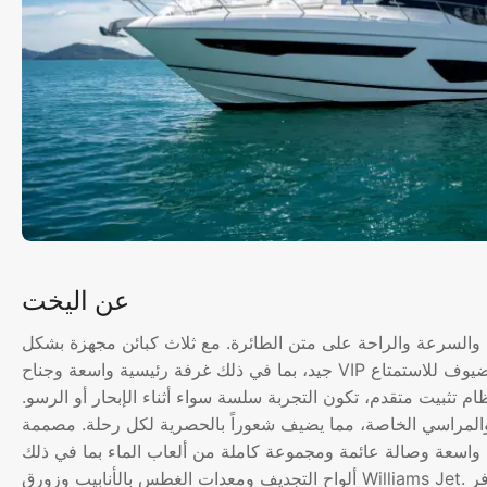
عن اليخت
مزيجاً سلساً من الأناقة والسرعة والراحة على متن الطائرة. مع ثلاث كبائن مجهزة بشكل
جيد، بما في ذلك غرفة رئيسية واسعة وجناح VIP وكابينة توأم قابلة للتحويل، فإنها تستقبل ما يصل إلى ستة ضيوف للاستمتاع
 إبحار تبلغ 20 عقدة وتجهيزها بنظام تثبيت متقدم، تكون التجربة سلسة سواء أثناء الإبحار أو الرسو.
المراسي الخاصة، مما يضيف شعوراً بالحصرية لكل رحلة. مصممة
واسعة وصالة عائمة ومجموعة كاملة من ألعاب الماء بما في ذلك
ألواح التجديف ومعدات الغطس بالأنابيب وزورق Williams Jet. يتوفر Wi-Fi في كل مكان، مما يبقي الضيوف متصلين بينما