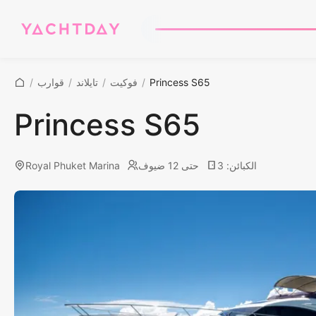
Princess S65
/
فوكيت
/
تايلاند
/
قوارب
/
Princess S65
الكبائن
:
3
حتى 12 ضيوف
Royal Phuket Marina