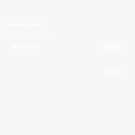
Princess V55
Royal Phuket Marina
قدم
54
2 كبائن
12 ضيوف
฿135,000
احجز الآن
من