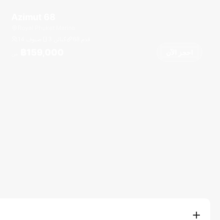
Azimut 68
Royal Phuket Marina
قدم
68
3 كبائن
14 ضيوف
฿159,000
احجز الآن
من