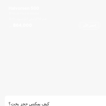
Halvorsen 500
Royal Phuket Marina
قدم
50
2 كبائن
10 ضيوف
฿64,000
احجز الآن
من
كيف يمكنني حجز يخت؟