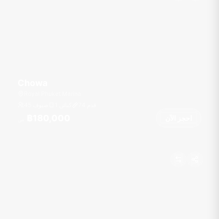
Chowa
Royal Phuket Marina
قدم
74
1 كبائن
45 ضيوف
฿180,000
احجز الآن
من