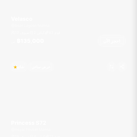
Velasco
Boat Lagoon Marina
قدم
43
2 كبائن
12 ضيوف
฿135,000
احجز الآن
من
عرض ساخن
شائع
Princess S72
Royal Phuket Marina
قدم
72
4 كبائن
15 ضيوف