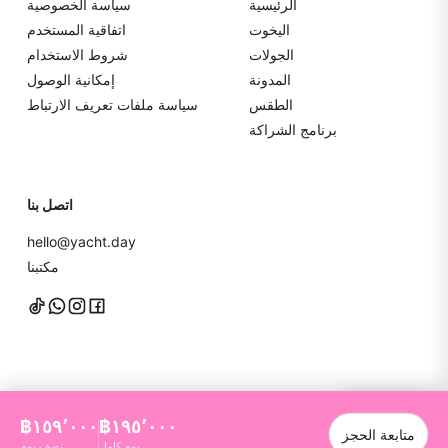
الرئيسية
سياسة الخصوصية
اليخوت
اتفاقية المستخدم
الجولات
شروط الاستخدام
المدونة
إمكانية الوصول
الطقس
سياسة ملفات تعريف الارتباط
برنامج الشراكة
اتصل بنا
hello@yacht.day
مكتبنا
تواصل معنا
฿١٥٩٬٠٠٠
฿١٩٥٬٠٠٠
متابعة الحجز
YachtDay. جميع الحقوق محفوظة
2026
©
يوم كامل
نصف يوم