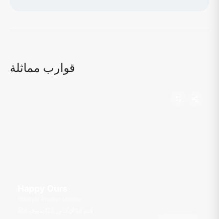
جاري تحميل الخريطة...
قوارب مماثلة
Happy Ours
Royal Phuket Marina
قدم
58
3 كبائن
8 ضيوف