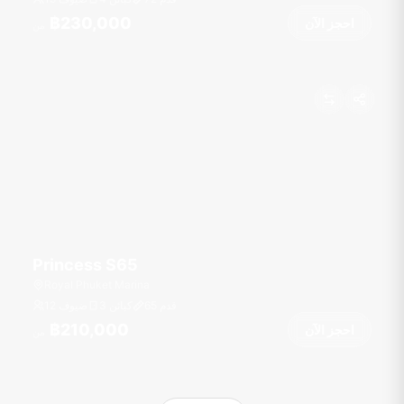
฿230,000
احجز الآن
من
Princess S65
Royal Phuket Marina
قدم
65
3 كبائن
12 ضيوف
฿210,000
احجز الآن
من