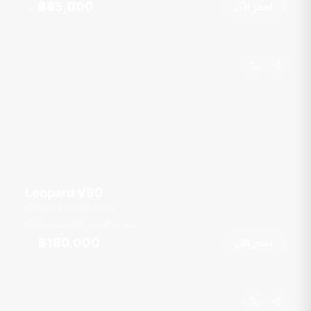
฿85,000
احجز الآن
من
Leopard V90
Royal Phuket Marina
قدم
90
3 كبائن
26 ضيوف
฿180,000
احجز الآن
من