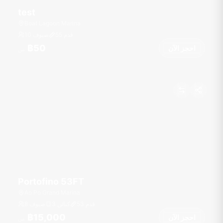
test
Boat Lagoon Marina
قدم
55
10 ضيوف
฿50
احجز الآن
من
Portofino 53FT
Ao Po Grand Marina
قدم
53
3 كبائن
8 ضيوف
฿15,000
احجز الآن
من