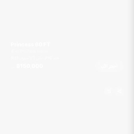
Princess 60 FT
Ao Po Grand Marina
قدم
60
3 كبائن
15 ضيوف
฿150,000
احجز الآن
من