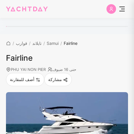
Fairline
/
Samui
/
تايلاند
/
قوارب
/
Fairline
حتى 16 ضيوف
PHU YAI NON PIER
مشاركة
أضف للمقارنة