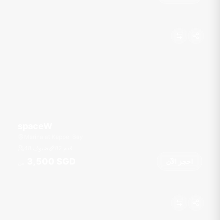
spaceW
Marina at Keppel Bay
قدم
82
48 ضيوف
3,500 SGD
احجز الآن
من