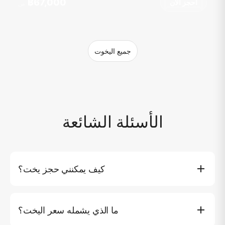
฿67,000
احجز الآن
من
جميع اليخوت
الأسئلة الشائعة
كيف يمكنني حجز يخت؟
يمكنك حجز يخت مباشرة على موقعنا الإلكتروني من خلال النقر
على زر (احجز الآن)، حيث ستتمكن من اختيار اليخت المفضل
ما الذي يشمله سعر اليخت؟
لديك والتاريخ والمسار. بدلاً من ذلك، يمكنك الاتصال بخدمة العملاء
لدينا عبر الهاتف أو البريد الإلكتروني للحصول على مساعدة