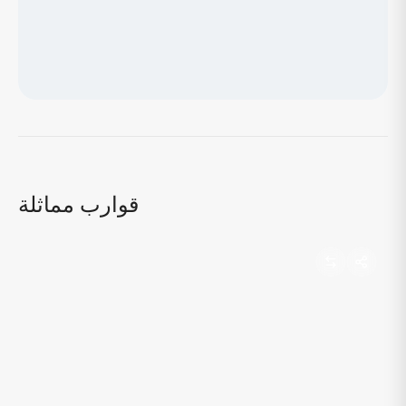
جاري تحميل الخريطة...
قوارب مماثلة