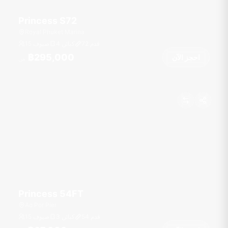
Princess S72
Royal Phuket Marina
قدم
72
4 كبائن
15 ضيوف
฿295,000
احجز الآن
من
Princess 54FT
Ao Por Pier
قدم
54
3 كبائن
15 ضيوف