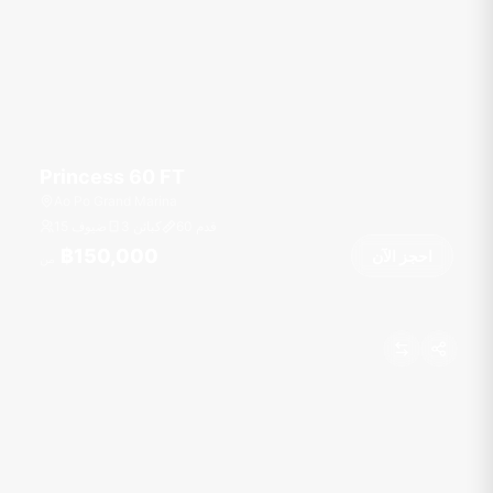
Princess 60 FT
Ao Po Grand Marina
قدم
60
3 كبائن
15 ضيوف
฿150,000
احجز الآن
من