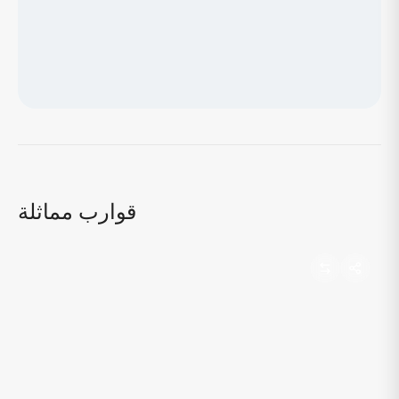
جاري تحميل الخريطة...
قوارب مماثلة