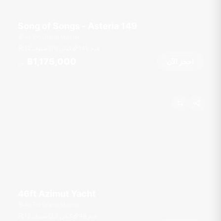
Song of Songs - Asteria 149
Ao Po Grand Marina
قدم
149
6 كبائن
12 ضيوف
฿1,175,000
احجز الآن
من
46ft Azimut Yacht
Ao Po Grand Marina
قدم
46
3 كبائن
12 ضيوف