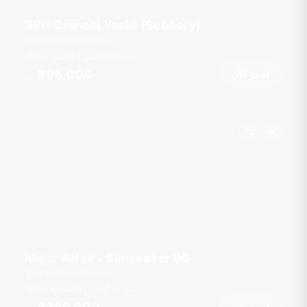
58ft Cranchi Yacht (Scenery)
Ao Po Grand Marina
قدم
58
3 كبائن
18 ضيوف
฿95,000
احجز الآن
من
Major Affair - Sunseeker 90
Ao Po Grand Marina
قدم
90
4 كبائن
20 ضيوف