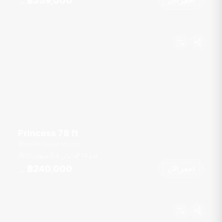
฿359,000
احجز الآن
من
Princess 78 ft
Ao Po Grand Marina
قدم
78
4 كبائن
20 ضيوف
฿240,000
احجز الآن
من