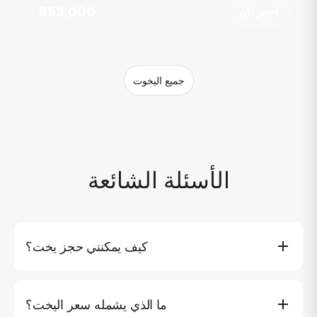
฿53,000
احجز الآن
من
جميع اليخوت
الأسئلة الشائعة
كيف يمكنني حجز يخت؟
يمكنك حجز يخت مباشرة على موقعنا الإلكتروني من خلال النقر
على زر (احجز الآن)، حيث ستتمكن من اختيار اليخت المفضل
ما الذي يشمله سعر اليخت؟
لديك والتاريخ والمسار. بدلاً من ذلك، يمكنك الاتصال بخدمة العملاء