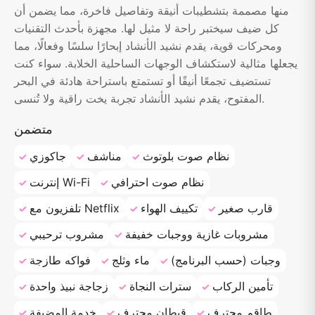
منها مصممة بتشطيبات أنيقة وتفاصيل فاخرة، مما يضمن أن
كل ضيف سيختبر راحة لا مثيل لها. مجهزة بأحدث التقنيات
ومحركات قوية، يقدم نشيد الأنشاد إبحارًا سلسًا وفعالًا، مما
يجعلها مثالية لاستكشاف الوجهات الساحلية الخلابة. سواء كنت
تستضيف تجمعًا أنيقًا أو تستمتع باستراحة هادئة في البحر
المفتوح، يقدم نشيد الأنشاد تجربة يخت راقية ولا تُنسى.
متضمن
نظام صوت بلوتوث
مناشف
جاكوزي
نظام صوت احترافي
إنترنت Wi-Fi
قارب صغير
تكييف الهواء
تلفزيون مع Netflix
مشروبات غازية ووجبات خفيفة
مشروب ترحيبي
وجبات (حسب البرنامج)
ماء وثلج
فواكه طازجة
تأمين الركاب
سترات النجاة
زجاجة نبيذ واحدة
طاقم محترف
قبطان محترف
خدمة المضيفة