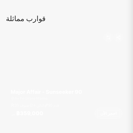
قوارب مماثلة
Major Affair - Sunseeker 90
Ao Po Grand Marina
قدم
90
4 كبائن
20 ضيوف
฿359,000
احجز الآن
من