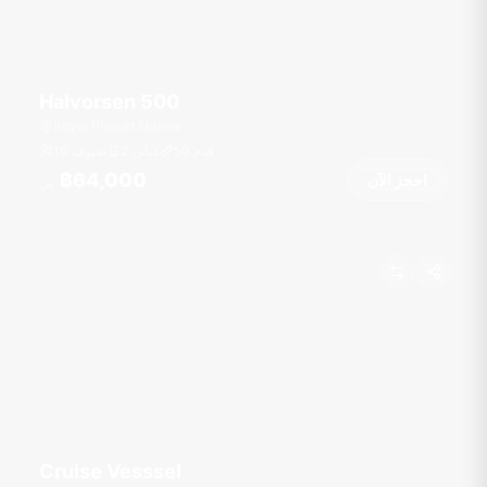
Halvorsen 500
Royal Phuket Marina
قدم
50
2 كبائن
10 ضيوف
฿64,000
احجز الآن
من
Cruise Vesssel