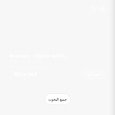
Aventure - Classic Ketch
Yacht Haven Marina
قدم
95
3 كبائن
7 ضيوف
฿224,900
احجز الآن
من
جميع اليخوت