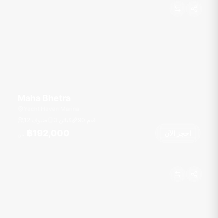
Maha Bhetra
Yacht Haven Marina
قدم
90
3 كبائن
12 ضيوف
฿192,000
احجز الآن
من