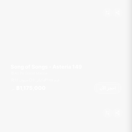
Song of Songs - Asteria 149
Ao Po Grand Marina
قدم
149
6 كبائن
12 ضيوف
฿1,175,000
احجز الآن
من