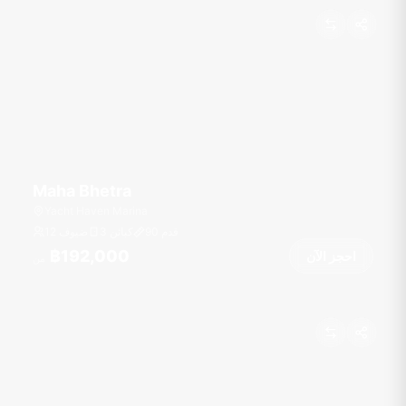
Maha Bhetra
Yacht Haven Marina
قدم
90
3 كبائن
12 ضيوف
฿192,000
احجز الآن
من