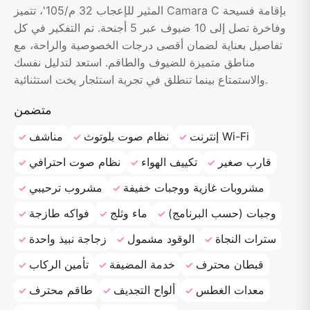
المثير للإعجاب 32 م/105'، تتميز Camara C بإقامة فسيحة
وفاخرة تصل إلى 10 ضيوف عبر 5 أجنحة. تم التفكير في كل
تفاصيل بعناية لضمان أقصى درجات الخصوصية والراحة، مع
مناطق متميزة للضيوف والطاقم. استعد لتدليل نفسك
والاستمتاع بينما تنطلق في تجربة استئجار يخت استثنائية.
متضمن
إنترنت Wi-Fi
نظام صوت بلوتوث
مناشف
قارب صغير
تكييف الهواء
نظام صوت احترافي
مشروبات غازية ووجبات خفيفة
مشروب ترحيبي
وجبات (حسب البرنامج)
ماء وثلج
فواكه طازجة
سترات النجاة
الوقود مشمول
زجاجة نبيذ واحدة
قبطان محترف
خدمة المضيفة
تأمين الركاب
معدات الغطس
ألواح التجديف
طاقم محترف