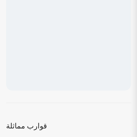
جاري تحميل الخريطة...
قوارب مماثلة