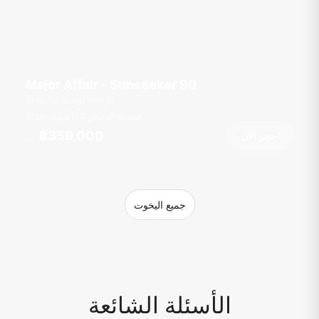
Major Affair - Sunseeker 90
Ao Po Grand Marina
قدم
90
4 كبائن
20 ضيوف
฿359,000
احجز الآن
من
جميع اليخوت
الأسئلة الشائعة