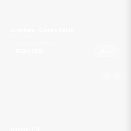
Aventure - Classic Ketch
Yacht Haven Marina
قدم
95
3 كبائن
7 ضيوف
฿224,900
احجز الآن
من
Nimbus T11