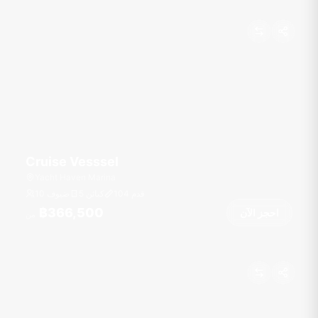
Cruise Vesssel
Yacht Haven Marina
قدم
104
5 كبائن
10 ضيوف
฿366,500
احجز الآن
من