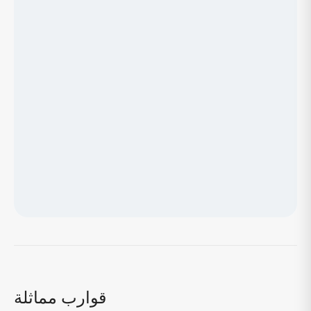
جاري تحميل الخريطة...
قوارب مماثلة