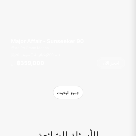
Major Affair - Sunseeker 90
Ao Po Grand Marina
قدم
90
4 كبائن
20 ضيوف
฿359,000
احجز الآن
من
جميع اليخوت
الأسئلة الشائعة