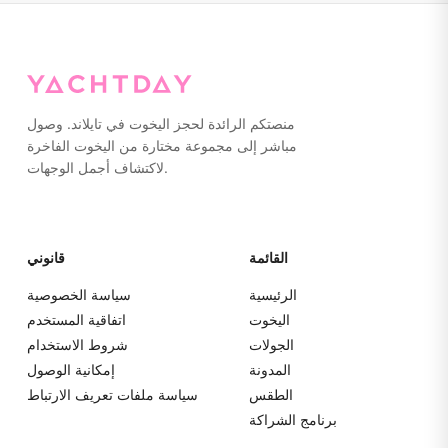
لا تترك علامات أو المشي حافي القدمين على اليخت. يرجى تعبئة
كل شيء في حقائب ناعمة بدلاً من الحقائب الصلبة لسهولة
التخزين.
منصتكم الرائدة لحجز اليخوت في تايلاند. وصول
مباشر إلى مجموعة مختارة من اليخوت الفاخرة
لاكتشاف أجمل الوجهات.
القائمة
قانوني
الرئيسية
سياسة الخصوصية
اليخوت
اتفاقية المستخدم
الجولات
شروط الاستخدام
المدونة
إمكانية الوصول
الطقس
سياسة ملفات تعريف الارتباط
برنامج الشراكة