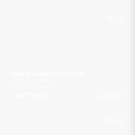
Song of Songs - Asteria 149
Ao Po Grand Marina
قدم
149
6 كبائن
12 ضيوف
฿1,175,000
احجز الآن
من