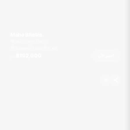
Maha Bhetra
Yacht Haven Marina
قدم
90
3 كبائن
12 ضيوف
฿192,000
احجز الآن
من