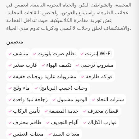
المخفية، والشواطئ البكر، والحياة البحرية النابضة. انغمس في
عجائب الطبيعة، واستمتع بالغوص، واحتضن الثقافات المحلية.
عِش تجربة مغامرة الكلاسيكية، حيث تتداخل الفخامة
والاستكشاف لخلق رحلات لا تُنسى وذكريات تدوم مدى الحياة.
متضمن
إنترنت Wi-Fi
نظام صوت بلوتوث
مناشف
مشروب ترحيبي
تكييف الهواء
قارب صغير
فواكه طازجة
مشروبات غازية ووجبات خفيفة
وجبات (حسب البرنامج)
ماء وثلج
سترات النجاة
الوقود مشمول
زجاجة نبيذ واحدة
قبطان محترف
خدمة المضيفة
تأمين الركاب
قوارب الكاياك
ألواح التجديف
طاقم محترف
معدات الصيد
معدات الغطس