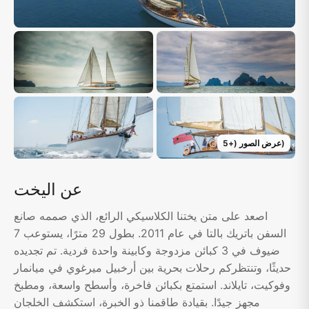
)
عرض الصور
(+
5
عن اليخت
اصعد على متن يختنا الكلاسيكي الرائع، الذي صممه صانع
السفن باتريك بالتا في عام 2011. بطول 29 مترًا، يستوعب 7
ضيوف في 3 كبائن مزدوجة وكابينة واحدة فردية. تم تجديده
حديثًا، وتنتظركم رحلات بحرية بين أرخبيل ميرغوي في ميانمار
وفوكيت، تايلاند. استمتع بكبائن فاخرة، وأسطح واسعة، ومطبخ
مجهز جيدًا. بقيادة طاقمنا ذو الخبرة، استكشف الخلجان