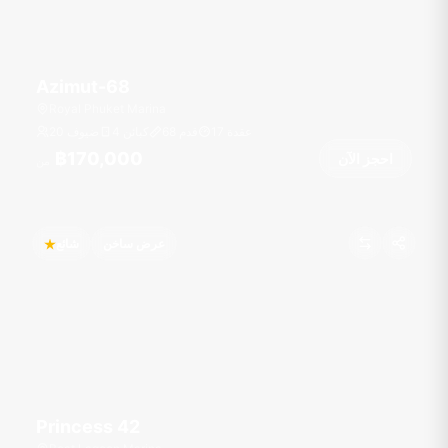
Azimut-68
Royal Phuket Marina
عقدة
17
قدم
68
4 كبائن
20 ضيوف
฿170,000
احجز الآن
من
عرض ساخن
شائع
Princess 42