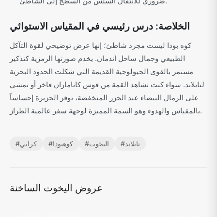
ضروري للانتقال السلس من السطح إلى الشاطئ.
الخلاصة: درس رئيسي في المقياس الاستوائي
كوه بودا ليست مجرد شاطئ؛ إنها عرض توضيحي لقوة التآكل
الطبيعي وجمال ساحل أندمان. يخدم صورتها الرمزية كتذكير
مستمر بالقوى الجيولوجية القديمة التي شكلت الحدود البحرية
لتايلاند. سواء كنت تشاهد القمة من قوس كاتاماران فاخر أو تمشي
على الرمال البيضاء عند الجزر المنخفضة، توفر الجزيرة إحساساً
بالمقياس والهدوء وهو السمة المميزة لوجهة سفر عالمية الطراز.
تايلاند
#
اليخوت
#
كوهبودا
#
كرابي
#
عروض اليخوت الساخنة