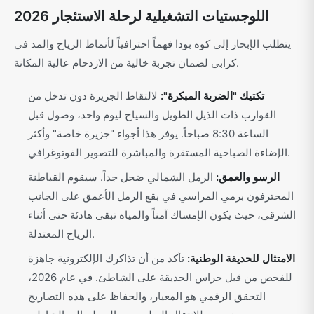
اللوجستيات التشغيلية لرحلة الاستئجار 2026
يتطلب الإبحار إلى كوه بودا فهماً احترافياً لأنماط الرياح والمد في
كرابي لضمان تجربة خالية من الازدحام عالية المكانة.
تكتيك "الضربة المبكرة":
لالتقاط الجزيرة دون تدخل من
القوارب ذات الذيل الطويل والسياح ليوم واحد، وصول قبل
الساعة 8:30 صباحاً. يوفر هذا أجواء "جزيرة خاصة" وأكثر
الإضاءة الصباحية المستقرة والمباشرة للتصوير الفوتوغرافي.
الرسو والعمق:
الرمل الشمالي ضحل جداً. سيقوم القباطنة
المحترفون برمي المراسي في بقع الرمل الأعمق على الجانب
الشرقي، حيث يكون الإمساك آمناً والمياه تبقى هادئة حتى أثناء
الرياح المعتدلة.
الامتثال للحديقة الوطنية:
تأكد من أن تذاكرك الإلكترونية جاهزة
للفحص من قبل حراس الحديقة على الشاطئ. في عام 2026،
التحقق الرقمي هو المعيار، والحفاظ على هذه التصاريح