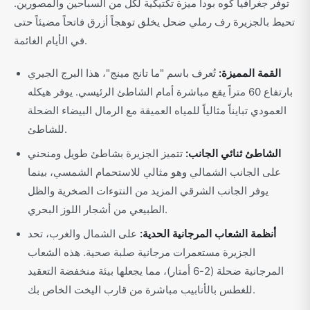
توفر جغرافيا كوه بودا ميزة تكتيكية لكل من السباحين والمصورين.
تحيط بالجزيرة رف رملي ضحل يخلق توهجاً أزرق فاتحاً مضيئاً حتى
في الأيام الغائمة.
القمة المميزة:
تُعرف باسم "ما تانج مينج"، هذا البرج الجيري
بارتفاع 60 متراً يقع مباشرة أمام الشاطئ الرئيسي. يوفر هيكله
العمودي تبايناً مثالياً للمياه العميقة مع الرمال البيضاء الضحلة
للشاطئ.
الشاطئ ثنائي الجانب:
تتميز الجزيرة بشاطئ طويل ومنحني
على الجانب الشمالي وهو مثالي للاستحمام الشمسي، بينما
يوفر الجانب الشرقي المزيد من النتوءات الصخرية والظل
الطبيعي من أشجار اللوز البحري.
أنظمة الشعاب المرجانية الحدية:
على الشمال والغرب، تحد
الجزيرة مستعمرات مرجانية صلبة صحية. هذه الشعاب
المرجانية ضحلة (2-6 أمتار)، مما يجعلها بيئة منخفضة التعقيد
للغطس بالأنابيب مباشرة من قارب اليخت الخاص بك.