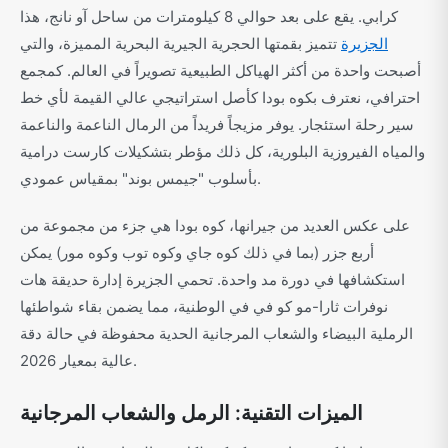
كرابي. يقع على بعد حوالي 8 كيلومترات من ساحل آو نانج، هذا
الجزيرة
تتميز بقمتها الحجرية الجيرية البحرية المميزة، والتي
أصبحت واحدة من أكثر الهياكل الطبيعية تصويراً في العالم. كمجمع
احترافي، نعترف بكوه بودا كأصل استراتيجي عالي القيمة لأي خط
سير رحلة استئجار. يوفر مزيجاً فريداً من الرمال الناعمة والناعمة
والمياه الفيروزية البلورية، كل ذلك مؤطر بتشكيلات كارست درامية
بأسلوب "جيمس بوند" بمقياس عمودي.
على عكس العديد من جيرانها، كوه بودا هي جزء من مجموعة من
أربع جزر (بما في ذلك كوه جاي وكوه توب وكوه مور) يمكن
استكشافها في دورة مد واحدة. تحمي الجزيرة إدارة حديقة هات
نوفرات ثارا-مو كو في في الوطنية، مما يضمن بقاء شواطئها
الرملية البيضاء والشعاب المرجانية الحدية محفوظة في حالة دقة
عالية بمعيار 2026.
الميزات التقنية: الرمل والشعاب المرجانية