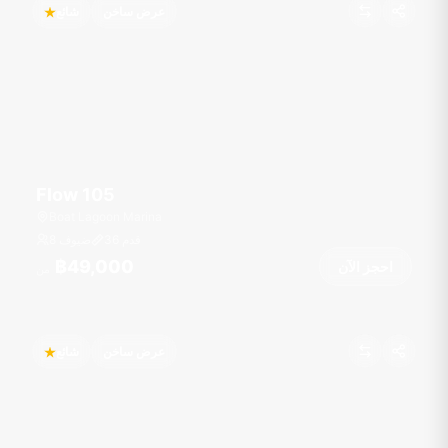
عرض ساخن
شائع
Flow 105
Boat Lagoon Marina
قدم
36
8 ضيوف
฿49,000
احجز الآن
من
عرض ساخن
شائع