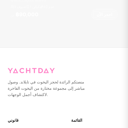
Boat Lagoon Marina
قدم
42
1 كبائن
9 ضيوف
฿90,000
احجز الآن
من
منصتكم الرائدة لحجز اليخوت في تايلاند. وصول
مباشر إلى مجموعة مختارة من اليخوت الفاخرة
لاكتشاف أجمل الوجهات.
القائمة
قانوني