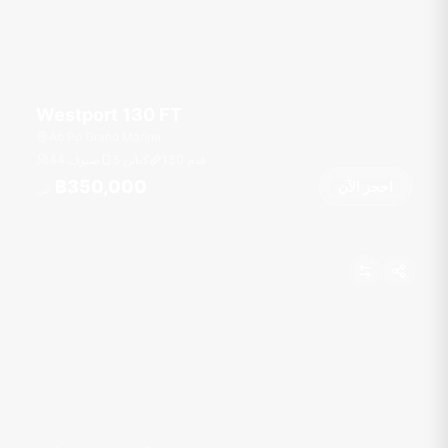
Westport 130 FT
Ao Po Grand Marina
قدم
130
5 كبائن
44 ضيوف
฿350,000
احجز الآن
من