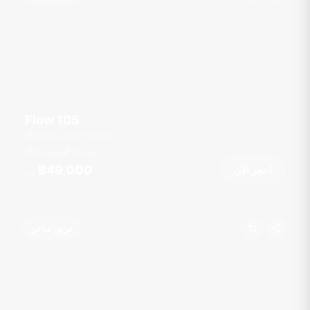
Flow 105
Boat Lagoon Marina
قدم
36
8 ضيوف
฿49,000
احجز الآن
من
عرض ساخن