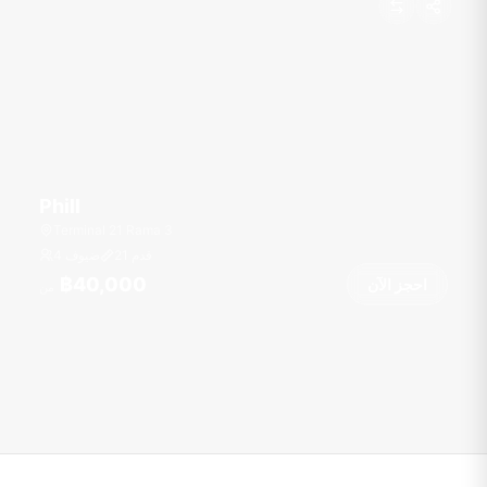
Phill
Terminal 21 Rama 3
قدم
21
4 ضيوف
฿40,000
احجز الآن
من