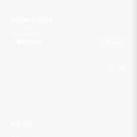
Strider 11 SACS
Boat Lagoon Marina
قدم
36
8 ضيوف
฿80,000
احجز الآن
من
Bali Cat
Terminal 21 Rama 3