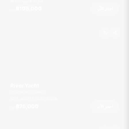
قدم
46
30 ضيوف
฿105,000
احجز الآن
من
River Yacht
Terminal 21 Rama 3
قدم
46
3 كبائن
12 ضيوف
฿75,000
احجز الآن
من