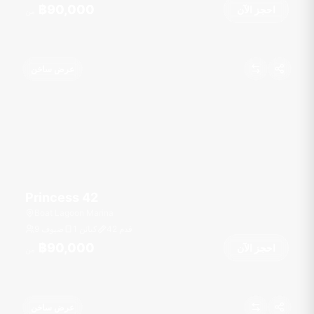
฿90,000
احجز الآن
من
عرض ساخن
Princess 42
Boat Lagoon Marina
قدم
42
1 كبائن
9 ضيوف
฿90,000
احجز الآن
من
عرض ساخن