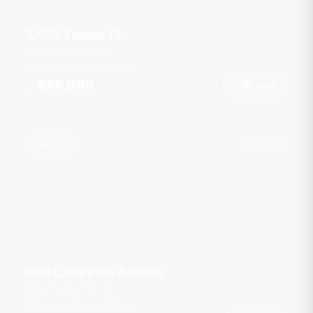
SACS Strider 15
Boat Lagoon Marina
قدم
51
2 كبائن
12 ضيوف
฿95,000
احجز الآن
من
عرض ساخن
D50 Coupe De Antonio
Boat Lagoon Marina
قدم
49
2 كبائن
12 ضيوف