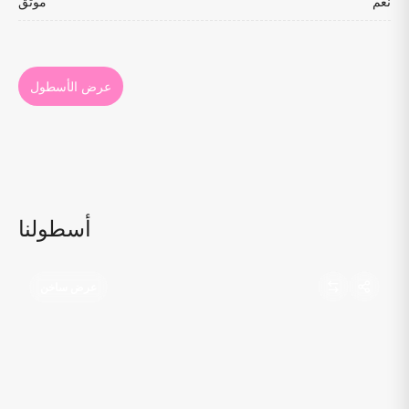
نعم
موثق
عرض الأسطول
أسطولنا
عرض ساخن