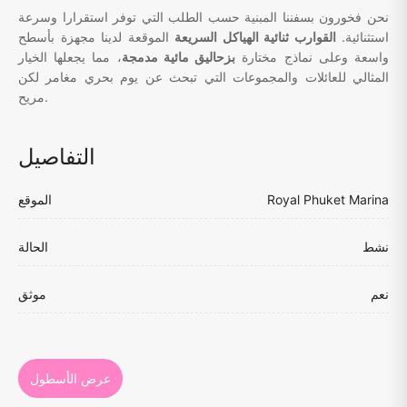
نحن فخورون بسفننا المبنية حسب الطلب التي توفر استقرارا وسرعة
استثنائية.
القوارب ثنائية الهياكل السريعة
الموقعة لدينا مجهزة بأسطح
واسعة وعلى نماذج مختارة
بزحاليق مائية مدمجة
، مما يجعلها الخيار
المثالي للعائلات والمجموعات التي تبحث عن يوم بحري مغامر لكن
مريح.
التفاصيل
Royal Phuket Marina
الموقع
نشط
الحالة
نعم
موثق
عرض الأسطول