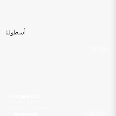
أسطولنا
Princess V55
Royal Phuket Marina
قدم
54
2 كبائن
12 ضيوف
฿135,000
احجز الآن
من