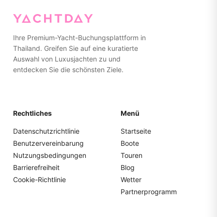
Gummisohlen zu tragen oder barfuß zu gehen. Bitte
packen Sie alles in weiche Taschen statt in harte Koffer
für einfachere Lagerung.
Ihre Premium-Yacht-Buchungsplattform in
Thailand. Greifen Sie auf eine kuratierte
Auswahl von Luxusjachten zu und
entdecken Sie die schönsten Ziele.
Rechtliches
Menü
Datenschutzrichtlinie
Startseite
Benutzervereinbarung
Boote
Nutzungsbedingungen
Touren
Barrierefreiheit
Blog
Cookie-Richtlinie
Wetter
Partnerprogramm