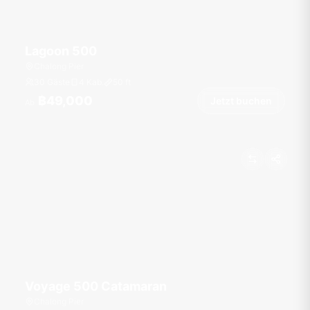
Lagoon 500
Chalong Pier
30 Gäste
4 Kab.
50
ft
฿49,000
Jetzt buchen
Ab
Voyage 500 Catamaran
Chalong Pier