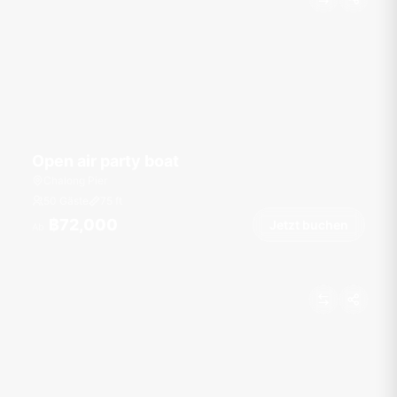
Open air party boat
Chalong Pier
50 Gäste
75
ft
฿72,000
Jetzt buchen
Ab