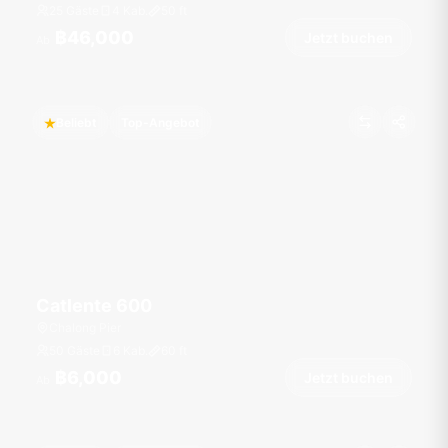
25 Gäste
4 Kab.
50
ft
฿46,000
Jetzt buchen
Ab
Beliebt
Top-Angebot
Catlente 600
Chalong Pier
50 Gäste
6 Kab.
60
ft
฿6,000
Jetzt buchen
Ab