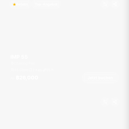
Beliebt
Top-Angebot
IMP 55
Chalong Pier
45 Gäste
2 Kab.
55
ft
฿26,000
Jetzt buchen
Ab