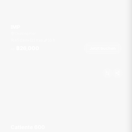
IMP
Chalong Pier
45 Gäste
2 Kab.
50
ft
฿26,000
Jetzt buchen
Ab
Catlente 600