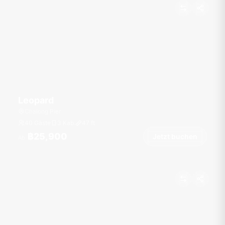
Leopard
Chalong Pier
40 Gäste
3 Kab.
47
ft
฿25,900
Jetzt buchen
Ab