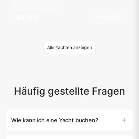
Chalong Pier
50 Gäste
6 Kab.
60
ft
฿3,000
Jetzt buchen
Ab
Alle Yachten anzeigen
Häufig gestellte Fragen
Wie kann ich eine Yacht buchen?
Sie können eine Yacht direkt auf unserer Website
buchen, indem Sie auf die Schaltfläche (Jetzt buchen)