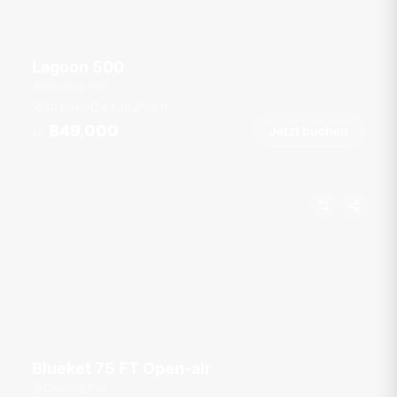
Lagoon 500
Chalong Pier
30 Gäste
4 Kab.
50
ft
฿49,000
Jetzt buchen
Ab
Blueket 75 FT Open-air
Chalong Pier