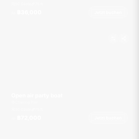
50 Gäste
75
ft
฿36,000
Jetzt buchen
Ab
Open air party boat
Chalong Pier
50 Gäste
75
ft
฿72,000
Jetzt buchen
Ab