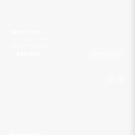
Silver Craft
Boat Lagoon Marina
8 Gäste
1 Kab.
33
ft
฿30,000
Jetzt buchen
Ab
Saxdor 340