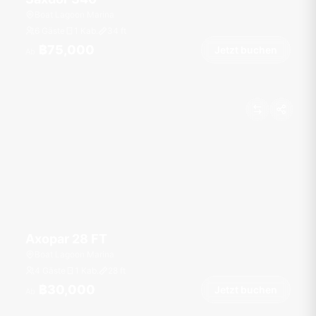
Boat Lagoon Marina
6 Gäste
1 Kab.
34
ft
฿75,000
Jetzt buchen
Ab
Axopar 28 FT
Boat Lagoon Marina
4 Gäste
1 Kab.
28
ft
฿30,000
Jetzt buchen
Ab