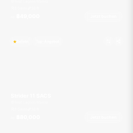
Boat Lagoon Marina
8 Gäste
36
ft
฿49,000
Jetzt buchen
Ab
Beliebt
Top-Angebot
Strider 11 SACS
Boat Lagoon Marina
8 Gäste
36
ft
฿80,000
Jetzt buchen
Ab