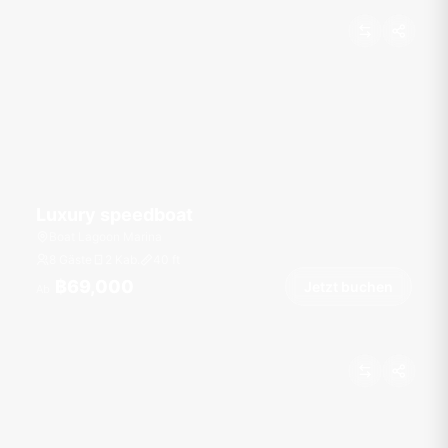
Luxury speedboat
Boat Lagoon Marina
8 Gäste
2 Kab.
40
ft
฿69,000
Jetzt buchen
Ab