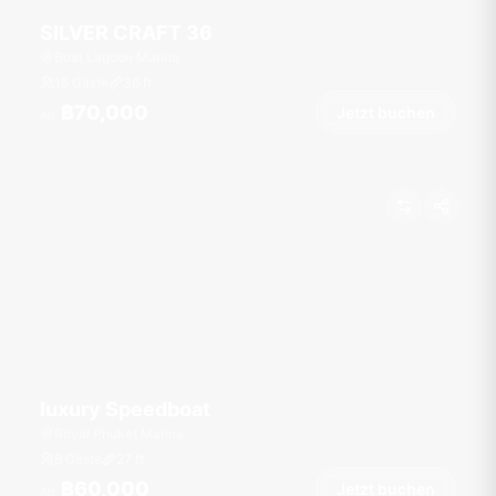
SILVER CRAFT 36
Boat Lagoon Marina
15 Gäste
36
ft
฿70,000
Jetzt buchen
Ab
luxury Speedboat
Royal Phuket Marina
6 Gäste
27
ft
฿60,000
Jetzt buchen
Ab