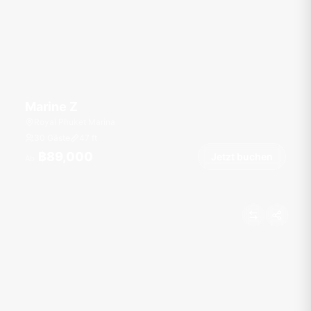
Marine Z
Royal Phuket Marina
30 Gäste
47
ft
฿89,000
Jetzt buchen
Ab