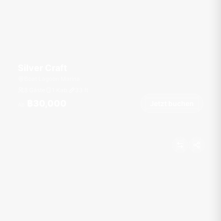
Silver Craft
Boat Lagoon Marina
8 Gäste
1 Kab.
33
ft
฿30,000
Jetzt buchen
Ab