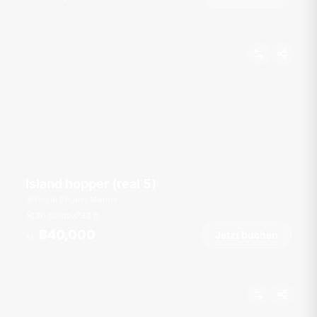
Island hopper (real 5)
Royal Phuket Marina
30 Gäste
32
ft
฿40,000
Jetzt buchen
Ab