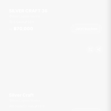
SILVER CRAFT 36
Boat Lagoon Marina
15 Gäste
36
ft
฿70,000
Jetzt buchen
Ab
Silver Craft
Boat Lagoon Marina
8 Gäste
1 Kab.
33
ft