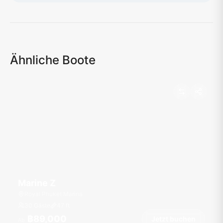
Karte wird geladen...
Ähnliche Boote
Marine Z
Royal Phuket Marina
30 Gäste
47
ft
฿89,000
Jetzt buchen
Ab