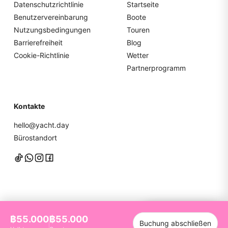
Datenschutzrichtlinie
Startseite
Benutzervereinbarung
Boote
Nutzungsbedingungen
Touren
Barrierefreiheit
Blog
Cookie-Richtlinie
Wetter
Partnerprogramm
Kontakte
hello@yacht.day
Bürostandort
Chatten Sie mit uns
฿55.000
฿55.000
Buchung abschließen
©
2026
YachtDay. Alle Rechte vorbehalten