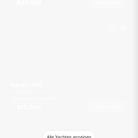
฿30,000
Jetzt buchen
Ab
Saxdor 340
Boat Lagoon Marina
6 Gäste
1 Kab.
34
ft
฿75,000
Jetzt buchen
Ab
Alle Yachten anzeigen