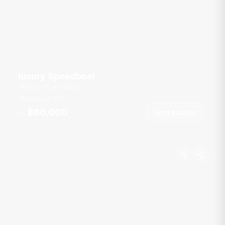
luxury Speedboat
Royal Phuket Marina
6 Gäste
27
ft
฿60,000
Jetzt buchen
Ab