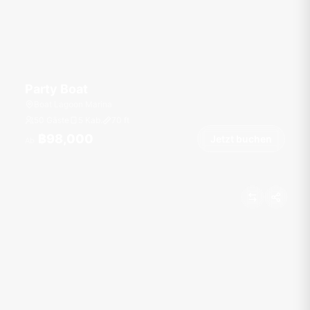
Party Boat
Boat Lagoon Marina
50 Gäste
5 Kab.
70
ft
฿98,000
Jetzt buchen
Ab