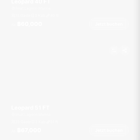
Leopard 40 FT
Boat Lagoon Marina
15 Gäste
3 Kab.
40
ft
฿60,000
Jetzt buchen
Ab
Leopard 51 FT
Boat Lagoon Marina
25 Gäste
3 Kab.
51
ft
฿67,000
Jetzt buchen
Ab