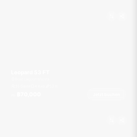
Leopard 53 FT
Boat Lagoon Marina
35 Gäste
4 Kab.
53
ft
฿70,000
Jetzt buchen
Ab