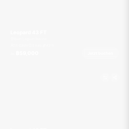
Leopard 43 FT
Boat Lagoon Marina
15 Gäste
3 Kab.
43
ft
฿59,000
Jetzt buchen
Ab