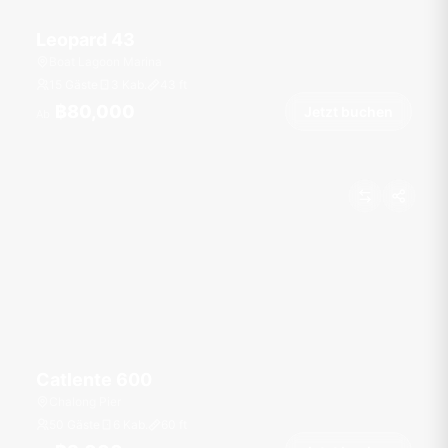
Leopard 43
Boat Lagoon Marina
15 Gäste
3 Kab.
43
ft
฿80,000
Jetzt buchen
Ab
Catlente 600
Chalong Pier
50 Gäste
6 Kab.
60
ft