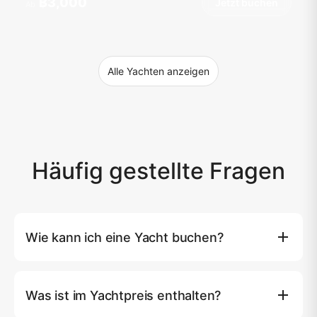
฿3,000
Jetzt buchen
Ab
Alle Yachten anzeigen
Häufig gestellte Fragen
Wie kann ich eine Yacht buchen?
Sie können eine Yacht direkt auf unserer Website
buchen, indem Sie auf die Schaltfläche (Jetzt buchen)
Was ist im Yachtpreis enthalten?
klicken, wo Sie Ihre bevorzugte Yacht, das Datum und
die Route auswählen können. Alternativ können Sie