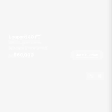
Leopard 40 FT
Boat Lagoon Marina
15 Gäste
3 Kab.
40
ft
฿60,000
Jetzt buchen
Ab