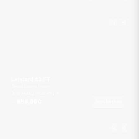
Leopard 43 FT
Boat Lagoon Marina
15 Gäste
3 Kab.
43
ft
฿59,000
Jetzt buchen
Ab