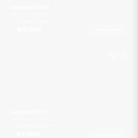
Leopard 53 FT
Boat Lagoon Marina
35 Gäste
4 Kab.
53
ft
฿70,000
Jetzt buchen
Ab
Leopard 51 FT
Boat Lagoon Marina
25 Gäste
3 Kab.
51
ft
฿67,000
Jetzt buchen
Ab