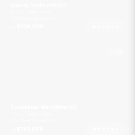
Luxury Yacht with DJ
Royal Phuket Marina
20 Gäste
2 Kab.
55
ft
฿100,000
Jetzt buchen
Ab
Sunseeker Manhattan 60
Royal Phuket Marina
20 Gäste
3 Kab.
60
ft
฿150,000
Jetzt buchen
Ab