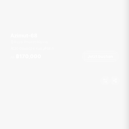
Azimut-68
Royal Phuket Marina
20 Gäste
4 Kab.
68
ft
฿170,000
Jetzt buchen
Ab