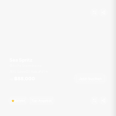
Sea Spritz
Ao Po Grand Marina
10 Gäste
1 Kab.
41
ft
฿88,000
Jetzt buchen
Ab
Beliebt
Top-Angebot