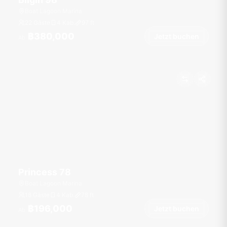
Boat Lagoon Marina
22 Gäste
4 Kab.
97
ft
฿380,000
Jetzt buchen
Ab
Princess 78
Boat Lagoon Marina
18 Gäste
4 Kab.
78
ft
฿196,000
Jetzt buchen
Ab