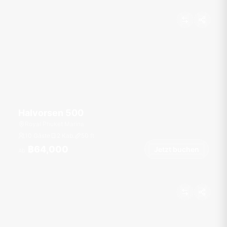
Halvorsen 500
Royal Phuket Marina
10 Gäste
2 Kab.
50
ft
฿64,000
Jetzt buchen
Ab