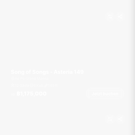
Song of Songs - Asteria 149
Ao Po Grand Marina
12 Gäste
6 Kab.
149
ft
฿1,175,000
Jetzt buchen
Ab