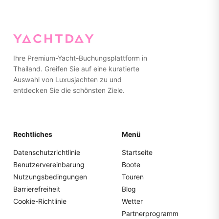
benötigen. Handtücher werden an Bord bereitgestellt.
Wir empfehlen, auf der Yacht rutschfeste Schuhe mit
Gummisohlen zu tragen oder barfuß zu gehen. Bitte
packen Sie alles in weiche Taschen statt in harte Koffer
für einfachere Lagerung.
Ihre Premium-Yacht-Buchungsplattform in
Thailand. Greifen Sie auf eine kuratierte
Auswahl von Luxusjachten zu und
entdecken Sie die schönsten Ziele.
Rechtliches
Menü
Datenschutzrichtlinie
Startseite
Benutzervereinbarung
Boote
Nutzungsbedingungen
Touren
Barrierefreiheit
Blog
Cookie-Richtlinie
Wetter
Partnerprogramm