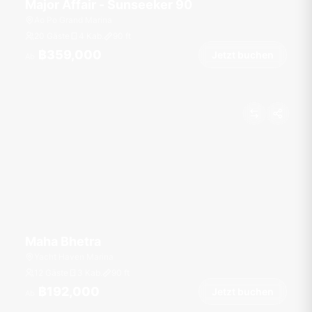
Major Affair - Sunseeker 90
Ao Po Grand Marina
20 Gäste
4 Kab.
90
ft
฿359,000
Jetzt buchen
Ab
Maha Bhetra
Yacht Haven Marina
12 Gäste
3 Kab.
90
ft
฿192,000
Jetzt buchen
Ab