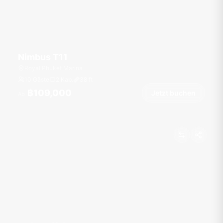
Nimbus T11
Royal Phuket Marina
10 Gäste
2 Kab.
38
ft
฿109,000
Jetzt buchen
Ab