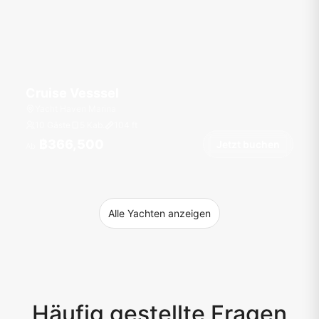
Cruise Vesssel
Yacht Haven Marina
10 Gäste
5 Kab.
104
ft
฿366,500
Jetzt buchen
Ab
Alle Yachten anzeigen
Häufig gestellte Fragen