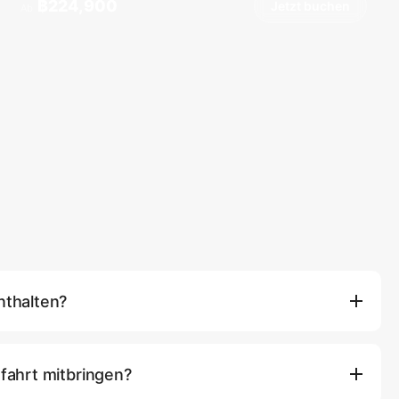
฿224,900
Jetzt buchen
Ab
nthalten?
nhalten die Schiffsvermietung, einen professionellen Kapitän
für die Standardroute, Trinkwasser in Flaschen, frisches Obst
tfahrt mitbringen?
portgeräten an Bord (wie Paddleboards und Schwimmmatten).
Mittagessen und alkoholfreie Getränke. Zusätzliche