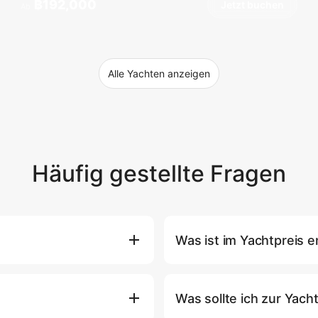
฿192,000
Jetzt buchen
Ab
Alle Yachten anzeigen
Häufig gestellte Fragen
Was ist im Yachtpreis e
m Sie auf die Schaltfläche
Unsere Yachtcharter-Preise bei
tum und die Route auswählen
und die Besatzung, Treibstoff 
Was sollte ich zur Yach
on oder E-Mail für
und die Nutzung von Wassers
indestens 2-3 Tage im Voraus
Einige Pakete beinhalten auch 