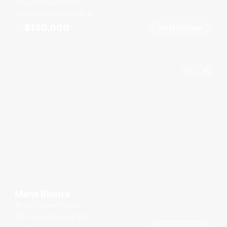
Royal Phuket Marina
20 Gäste
3 Kab.
60
ft
฿150,000
Jetzt buchen
Ab
Maha Bhetra
Yacht Haven Marina
12 Gäste
3 Kab.
90
ft