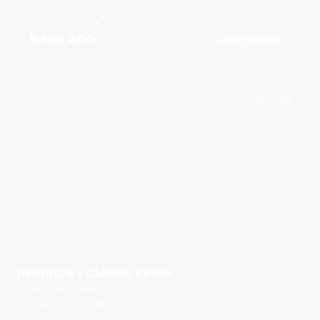
Yacht Haven Marina
10 Gäste
5 Kab.
104
ft
฿366,500
Jetzt buchen
Ab
Aventure - Classic Ketch
Yacht Haven Marina
7 Gäste
3 Kab.
95
ft