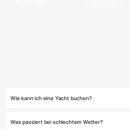
฿1,175,000
Jetzt buchen
Ab
Wie kann ich eine Yacht buchen?
Sie können eine Yacht direkt auf unserer Website buchen, inde
(Jetzt buchen) klicken, wo Sie Ihre bevorzugte Yacht, das Da
Was passiert bei schlechtem Wetter?
können. Alternativ können Sie unseren Kundenservice per Telef
personalisierte Unterstützung kontaktieren. Wir empfehlen, m