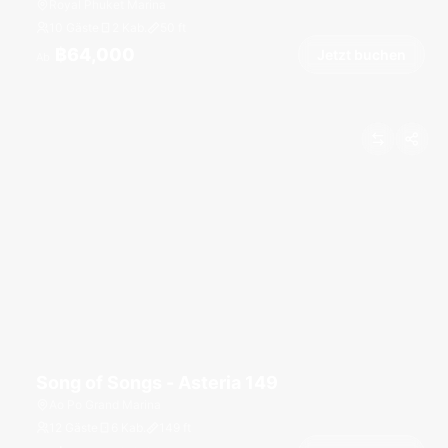
Royal Phuket Marina
10 Gäste
2 Kab.
50
ft
฿64,000
Jetzt buchen
Ab
Song of Songs - Asteria 149
Ao Po Grand Marina
12 Gäste
6 Kab.
149
ft