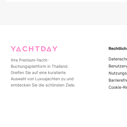
Sicherheit ist unsere oberste Priorität. Wenn die Wetterbedin
zu buchen, besonders in der Hochsaison.
erachtet werden (starke Winde, Stürme oder hohe Wellen), wer
kontaktieren, um Umplanungs- oder Rückerstattungsoptionen a
Wetterproblemen könnten unsere erfahrenen Kapitäne alternati
mehr Schutz bieten und dennoch ein angenehmes Erlebnis gew
Rechtlich
Datenschut
Ihre Premium-Yacht-
Benutzer
Buchungsplattform in Thailand.
Greifen Sie auf eine kuratierte
Nutzungs
Auswahl von Luxusjachten zu und
Barrierefr
entdecken Sie die schönsten Ziele.
Cookie-Ric