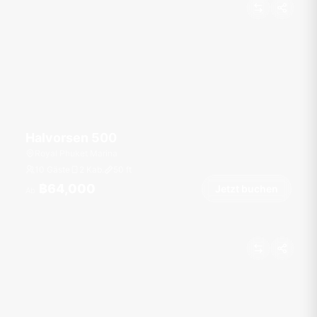
Halvorsen 500
Royal Phuket Marina
10 Gäste
2 Kab.
50
ft
฿64,000
Jetzt buchen
Ab