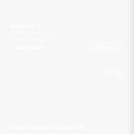
Nimbus T11
Royal Phuket Marina
10 Gäste
2 Kab.
38
ft
฿109,000
Jetzt buchen
Ab
Song of Songs - Asteria 149