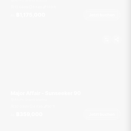
Ao Po Grand Marina
12 Gäste
6 Kab.
149
ft
฿1,175,000
Jetzt buchen
Ab
Major Affair - Sunseeker 90
Ao Po Grand Marina
20 Gäste
4 Kab.
90
ft
฿359,000
Jetzt buchen
Ab