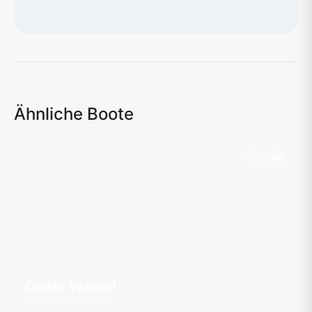
Karte wird geladen...
Ähnliche Boote
Cruise Vesssel
Yacht Haven Marina