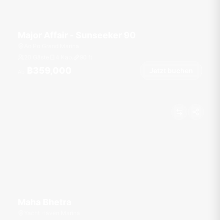
Major Affair - Sunseeker 90
Ao Po Grand Marina
20 Gäste
4 Kab.
90
ft
฿359,000
Jetzt buchen
Ab
Maha Bhetra
Yacht Haven Marina