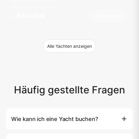
Yacht Haven Marina
7 Gäste
3 Kab.
95
ft
฿224,900
Jetzt buchen
Ab
Alle Yachten anzeigen
Häufig gestellte Fragen
Wie kann ich eine Yacht buchen?
Sie können eine Yacht direkt auf unserer Website
buchen, indem Sie auf die Schaltfläche (Jetzt buchen)