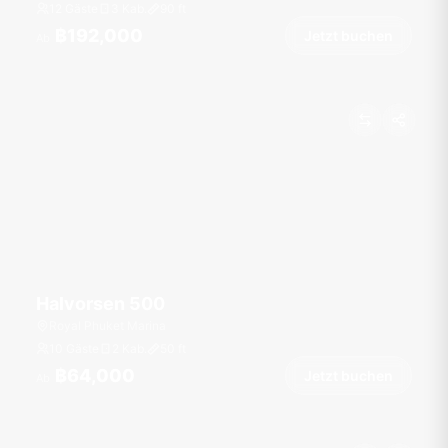
12 Gäste
3 Kab.
90
ft
฿192,000
Jetzt buchen
Ab
Halvorsen 500
Royal Phuket Marina
10 Gäste
2 Kab.
50
ft
฿64,000
Jetzt buchen
Ab