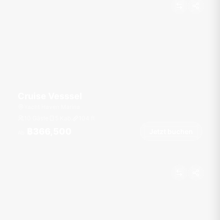
Cruise Vesssel
Yacht Haven Marina
10 Gäste
5 Kab.
104
ft
฿366,500
Jetzt buchen
Ab