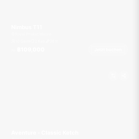
Nimbus T11
Royal Phuket Marina
10 Gäste
2 Kab.
38
ft
฿109,000
Jetzt buchen
Ab
Aventure - Classic Ketch