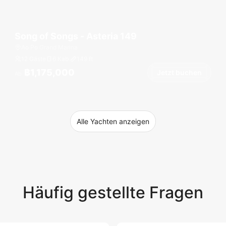
Song of Songs - Asteria 149
Ao Po Grand Marina
12 Gäste
6 Kab.
149
ft
฿1,175,000
Jetzt buchen
Ab
Alle Yachten anzeigen
Häufig gestellte Fragen