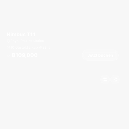
Nimbus T11
Royal Phuket Marina
10 Gäste
2 Kab.
38
ft
฿109,000
Jetzt buchen
Ab