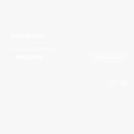
Maha Bhetra
Yacht Haven Marina
12 Gäste
3 Kab.
90
ft
฿192,000
Jetzt buchen
Ab