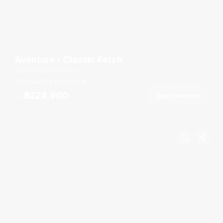
Aventure - Classic Ketch
Yacht Haven Marina
7 Gäste
3 Kab.
95
ft
฿224,900
Jetzt buchen
Ab