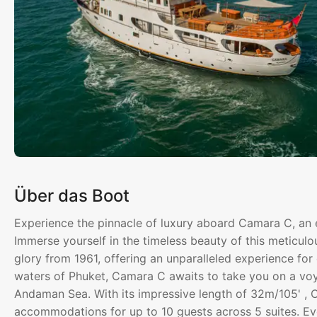
Über das Boot
Experience the pinnacle of luxury aboard Camara C, an e
Immerse yourself in the timeless beauty of this meticulo
glory from 1961, offering an unparalleled experience for
waters of Phuket, Camara C awaits to take you on a vo
Andaman Sea. With its impressive length of 32m/105' ,
accommodations for up to 10 guests across 5 suites. Eve