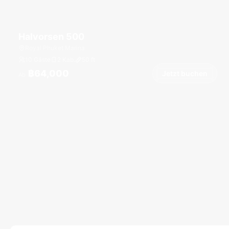
Halvorsen 500
Royal Phuket Marina
10 Gäste
2 Kab.
50
ft
฿64,000
Jetzt buchen
Ab