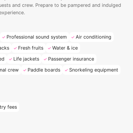
guests and crew. Prepare to be pampered and indulged
experience.
Professional sound system
Air conditioning
acks
Fresh fruits
Water & ice
ed
Life jackets
Passenger insurance
nal crew
Paddle boards
Snorkeling equipment
try fees