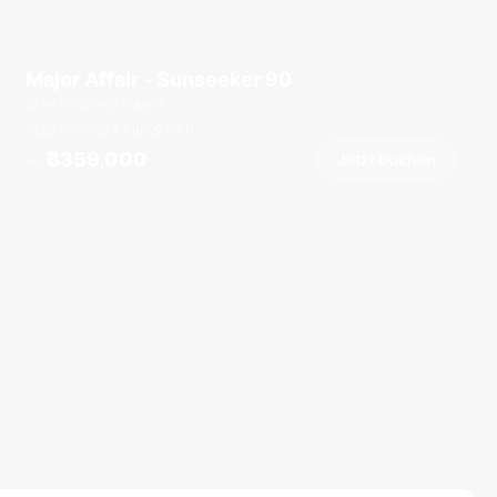
Major Affair - Sunseeker 90
Ao Po Grand Marina
20 Gäste
4 Kab.
90
ft
฿359,000
Jetzt buchen
Ab