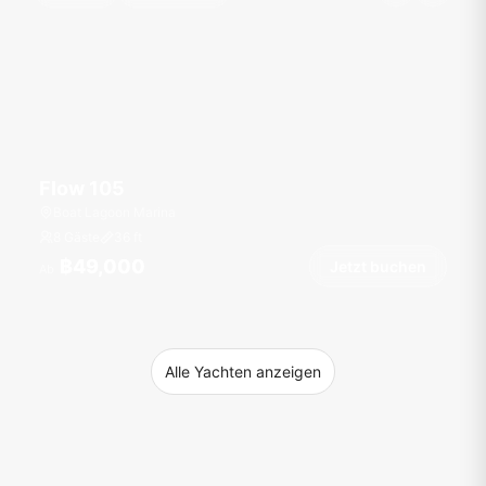
Flow 105
Boat Lagoon Marina
8 Gäste
36
ft
฿49,000
Jetzt buchen
Ab
Alle Yachten anzeigen