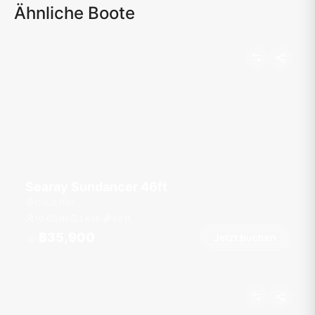
Ähnliche Boote
Searay Sundancer 46ft
CoCo Pier
10 Gäste
1 Kab.
46
ft
฿35,900
Jetzt buchen
Ab