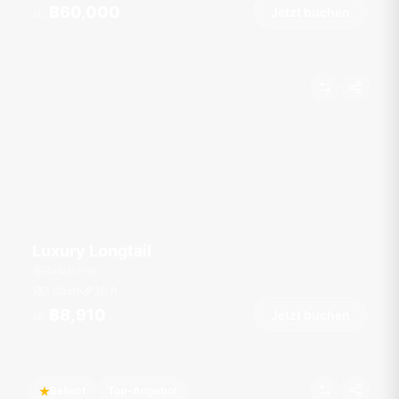
฿60,000
Jetzt buchen
Ab
Luxury Longtail
Rawai Pier
7 Gäste
30
ft
฿8,910
Jetzt buchen
Ab
Beliebt
Top-Angebot