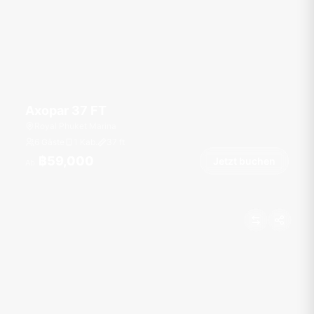
Axopar 37 FT
Royal Phuket Marina
6 Gäste
1 Kab.
37
ft
฿59,000
Jetzt buchen
Ab