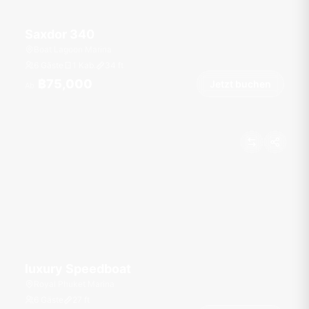
Saxdor 340
Boat Lagoon Marina
6 Gäste
1 Kab.
34
ft
฿75,000
Jetzt buchen
Ab
luxury Speedboat
Royal Phuket Marina
6 Gäste
27
ft