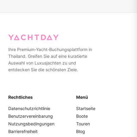
(für Abendfahrten), eine Kamera und alle persönlichen
alternative Routen vorschlagen, die mehr Schutz bieten
Medikamente mitzubringen, die Sie möglicherweise
und dennoch ein angenehmes Erlebnis gewährleisten.
benötigen. Handtücher werden an Bord bereitgestellt.
Wir empfehlen, auf der Yacht rutschfeste Schuhe mit
Gummisohlen zu tragen oder barfuß zu gehen. Bitte
packen Sie alles in weiche Taschen statt in harte Koffer
für einfachere Lagerung.
Ihre Premium-Yacht-Buchungsplattform in
Thailand. Greifen Sie auf eine kuratierte
Auswahl von Luxusjachten zu und
entdecken Sie die schönsten Ziele.
Rechtliches
Menü
Datenschutzrichtlinie
Startseite
Benutzervereinbarung
Boote
Nutzungsbedingungen
Touren
Barrierefreiheit
Blog