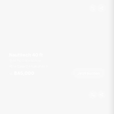
Nautitech 40 ft
Ao Po Grand Marina
14 Gäste
4 Kab.
40
ft
฿45,000
Jetzt buchen
Ab