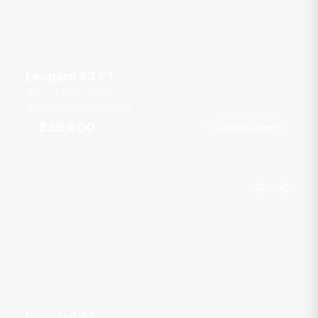
Leopard 43 FT
Boat Lagoon Marina
15 Gäste
3 Kab.
43
ft
฿59,000
Jetzt buchen
Ab
Leopard 43