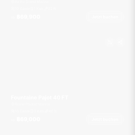
Ao Po Grand Marina
10 Gäste
1 Kab.
32
ft
฿69,900
Jetzt buchen
Ab
Fountaine Pajot 40 FT
Royal Phuket Marina
10 Gäste
3 Kab.
40
ft
฿69,000
Jetzt buchen
Ab