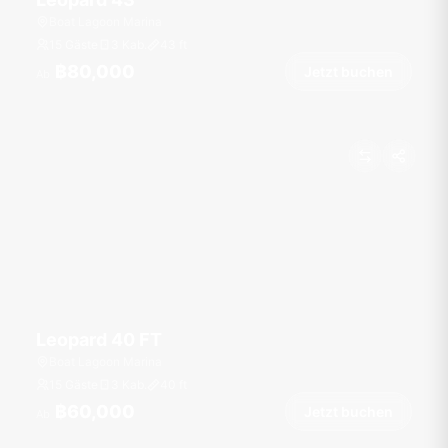
Boat Lagoon Marina
15 Gäste
3 Kab.
43
ft
฿80,000
Jetzt buchen
Ab
Leopard 40 FT
Boat Lagoon Marina
15 Gäste
3 Kab.
40
ft
฿60,000
Jetzt buchen
Ab