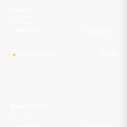
Flow 105
Boat Lagoon Marina
8 Gäste
36
ft
฿49,000
Jetzt buchen
Ab
Beliebt
Top-Angebot
Strider 11 SACS
Boat Lagoon Marina
8 Gäste
36
ft
฿80,000
Jetzt buchen