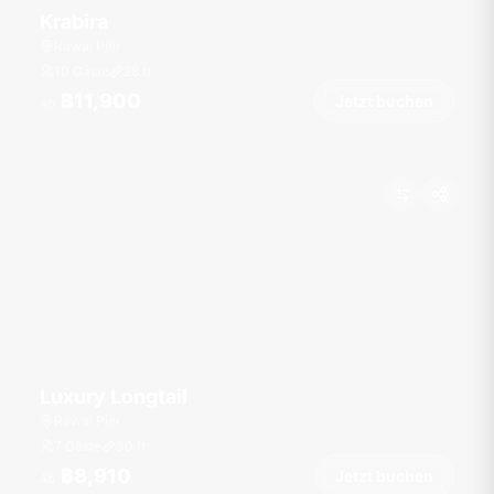
Krabira
Rawai Pier
10 Gäste
28
ft
฿11,900
Jetzt buchen
Ab
Luxury Longtail
Rawai Pier
7 Gäste
30
ft
฿8,910
Jetzt buchen
Ab