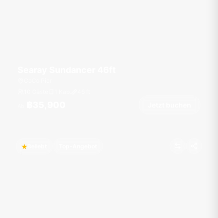
Searay Sundancer 46ft
CoCo Pier
10 Gäste
1 Kab.
46
ft
฿35,900
Jetzt buchen
Ab
Beliebt
Top-Angebot