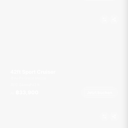
42ft Sport Cruiser
Ao Po Grand Marina
10 Gäste
42
ft
฿33,900
Jetzt buchen
Ab