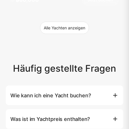
Ab
Alle Yachten anzeigen
Häufig gestellte Fragen
Wie kann ich eine Yacht buchen?
Sie können eine Yacht direkt auf unserer Website
buchen, indem Sie auf die Schaltfläche (Jetzt buchen)
Was ist im Yachtpreis enthalten?
klicken, wo Sie Ihre bevorzugte Yacht, das Datum und
die Route auswählen können. Alternativ können Sie