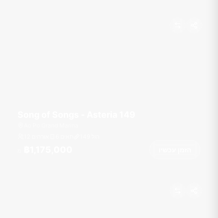
Song of Songs - Asteria 149
Ao Po Grand Marina
רגל
149
6 תאים
12 אורחים
฿1,175,000
הזמן עכשיו
מ