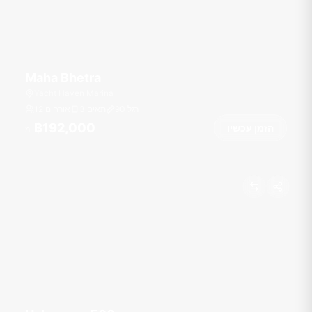
Maha Bhetra
Yacht Haven Marina
רגל
90
3 תאים
12 אורחים
฿192,000
הזמן עכשיו
מ