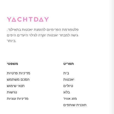
או ללכת יחפים על היאכטה. אנא ארזו הכל בתיקים רכים ולא
במזוודות קשיחות לאחסון קל יותר.
פלטפורמת הפרימיום להזמנת יאכטות בתאילנד.
גישה למבחר יאכטות יוקרה לגילוי היעדים היפים
ביותר.
תפריט
משפטי
בית
מדיניות פרטיות
יאכטות
הסכם משתמש
טיולים
תנאי שימוש
בלוג
נגישות
מזג אוויר
מדיניות עוגיות
תוכנית שותפים