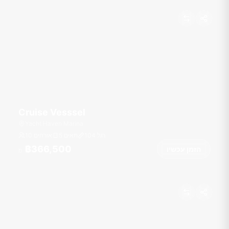
Cruise Vesssel
Yacht Haven Marina
רגל
104
5 תאים
10 אורחים
฿366,500
הזמן עכשיו
מ