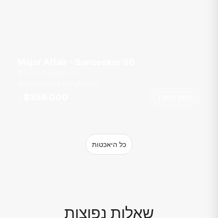
Major Affair - Sunseeker 90
Ao Po Grand Marina
רגל
90
4 תאים
20 אורחים
฿359,000
הזמן עכשיו
מ
כל היאכטות
שאלות נפוצות