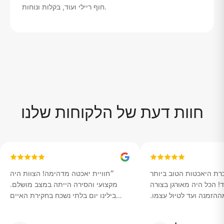
חוף ריילי ועוד, בקלות ונוחות.
חוות דעת של הלקוחות שלנו
רת היאכטות הטוב ביותר
״
חוויית יאכטה מדהימה! הצוות היה
! הכל היה מאורגן בצורה
מקצועי והסירה הייתה במצב מושלם.
הזמנה ועד לטיול עצמו.
בילינו יום בלתי נשכח בחקירת האיים
 את כל המקומות הטובים
היפים של תאילנד.
״
ראינו שקיעות מדהימות.
״