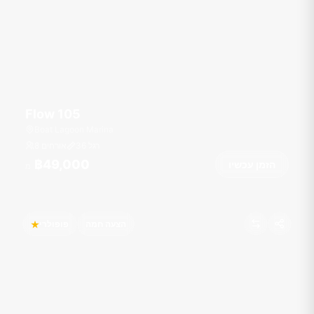
Flow 105
Boat Lagoon Marina
רגל
36
8 אורחים
฿49,000
הזמן עכשיו
מ
הצעה חמה
פופולרי