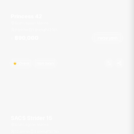
Princess 42
Boat Lagoon Marina
רגל
42
1 תאים
9 אורחים
฿90,000
הזמן עכשיו
מ
הצעה חמה
פופולרי
SACS Strider 15
Boat Lagoon Marina
רגל
51
2 תאים
12 אורחים