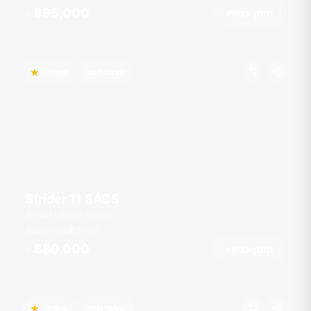
฿95,000
הזמן עכשיו
מ
הצעה חמה
פופולרי
Strider 11 SACS
Boat Lagoon Marina
רגל
36
8 אורחים
฿80,000
הזמן עכשיו
מ
הצעה חמה
פופולרי