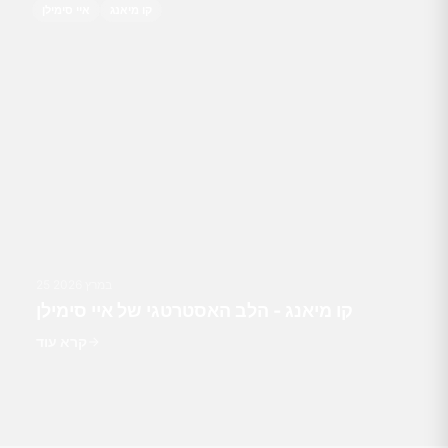
קו מיאנג
איי סימילן
25 במרץ 2026
קו מיאנג - הלב האסטרטגי של איי סימילן
קרא עוד