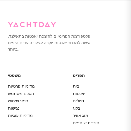
לבין מוסדות הבנקאות שלה מתבצעות אך ורק בבאט תאילנדי
(THB); הסכום בבאט תאילנדי מהווה את המחיר החוזי המחייב
לצורכי תשלום והנהלת חשבונות.
פלטפורמת הפרימיום להזמנת יאכטות בתאילנד.
גישה למבחר יאכטות יוקרה לגילוי היעדים היפים
ביותר.
תפריט
משפטי
בית
מדיניות פרטיות
יאכטות
הסכם משתמש
טיולים
תנאי שימוש
בלוג
נגישות
מזג אוויר
מדיניות עוגיות
תוכנית שותפים