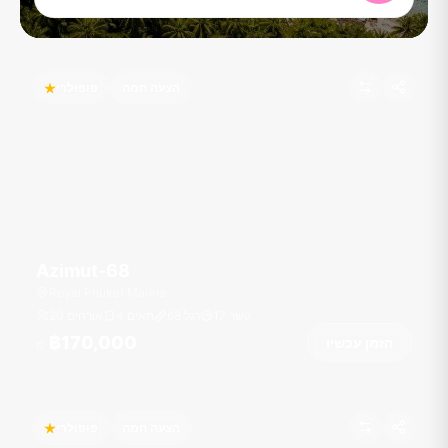
הצעה חמה
פופולרי
Azimut-68
Royal Phuket Marina
קשר
17
רגל
68
4 תאים
20 אורחים
฿170,000
הזמן עכשיו
מ
הצעה חמה
פופולרי