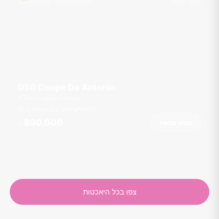
D50 Coupe De Antonio
Boat Lagoon Marina
רגל
49
2 תאים
12 אורחים
฿90,000
הזמן עכשיו
מ
צפו בכל היאכטות