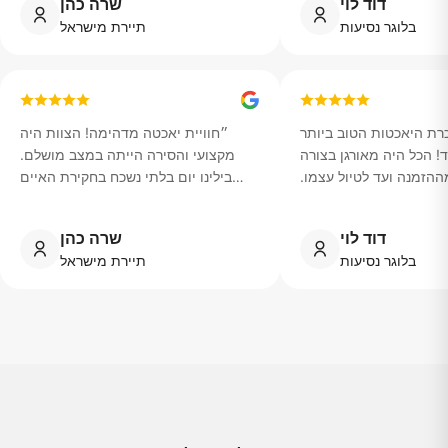
דוד לוי
שרה כהן
בלוגר נסיעות
תיירת מישראל
רת היאכטות הטוב ביותר
״
חוויית יאכטה מדהימה! הצוות היה
! הכל היה מאורגן בצורה
מקצועי והסירה הייתה במצב מושלם.
הזמנה ועד לטיול עצמו.
בילינו יום בלתי נשכח בחקירת האיים
 את כל המקומות הטובים
היפים של תאילנד.
״
ראינו שקיעות מדהימות.
״
דוד לוי
שרה כהן
בלוגר נסיעות
תיירת מישראל