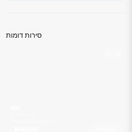
טוען מפה...
סירות דומות
IMP
Chalong Pier
רגל
50
2 תאים
45 אורחים
฿26,000
הזמן עכשיו
מ