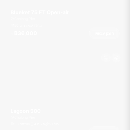
Blueket 75 FT Open-air
Chalong Pier
רגל
75
50 אורחים
฿36,000
הזמן עכשיו
מ
Lagoon 500
Chalong Pier
רגל
50
4 תאים
30 אורחים