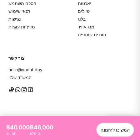
יאכטות
הסכם משתמש
טיולים
תנאי שימוש
בלוג
נגישות
מזג אוויר
מדיניות עוגיות
תוכנית שותפים
צור קשר
hello@yacht.day
המשרד שלנו
דברו איתנו
฿40,000
฿46,000
המשיכו להזמנה
YachtDay. כל הזכויות שמורות
2026
©
יום שלם
חצי יום