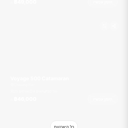
฿49,000
הזמן עכשיו
מ
Voyage 500 Catamaran
Chalong Pier
רגל
50
4 תאים
25 אורחים
฿46,000
הזמן עכשיו
מ
כל היאכטות