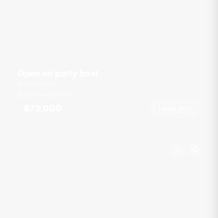
Open air party boat
Chalong Pier
רגל
75
50 אורחים
฿72,000
הזמן עכשיו
מ