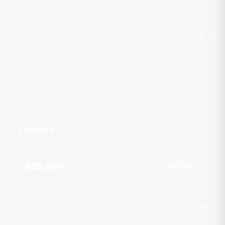
Leopard
Chalong Pier
רגל
47
3 תאים
40 אורחים
฿25,900
הזמן עכשיו
מ