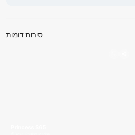
טוען מפה...
סירות דומות
Princess S65
Royal Phuket Marina