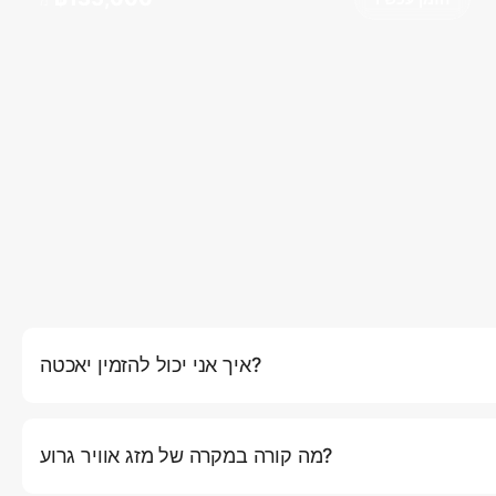
מ
איך אני יכול להזמין יאכטה?
באתר שלנו על ידי לחיצה על כפתור (הזמן עכשיו), שם תוכלו לבחור את
יך ומסלול. לחלופין, אתם יכולים ליצור קשר עם שירות הלקוחות שלנו
מה קורה במקרה של מזג אוויר גרוע?