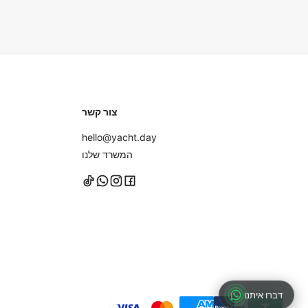
אנו ממליצים להביא בגד ים, בגדים להחלפה, קרם הגנה, משקפי שמ
מצלמה וכל תרופה אישית שאתם עשויים להזדקק לה. מגבות מסופקות
נעליים עם סוליות גומי שאינן משאירות סימנים או ללכת יחפים על הי
ולא במזוודות קשיחות לאחסון קל יותר.
צור קשר
hello@yacht.day
המשרד שלנו
דברו איתנו