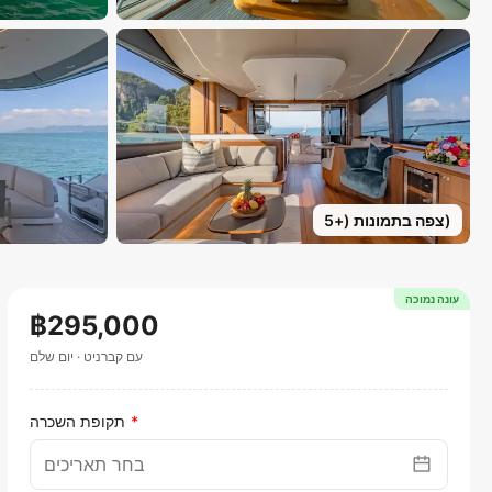
)
צפה בתמונות
(+
5
עונה נמוכה
฿295,000
עם קברניט
·
יום שלם
תקופת השכרה