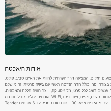
אודות היאכטה
צוב עכשווי עם ביצועים חזקים, המציעה דרך יוקרתית לחוות את האיים סביב פוקט.
בצורה יפה, כולל חדר הנדסה ראשי עם גישה פרטית, זה מושלם
אנשים דואג לכל פרט, מלוגיסטיקה, ויוצר חוויה חלקה ותאבונית.
אורחים יכולים גם ליהנות מ-Wi-Fi, מערכת קול וצעצועי מים כולל לוחות משוט, לוחות משוט, צפים, ציוד דיג ו-Pirelli Jet
Tender עם מנוע פנימי של 90 כוחות סוס המכיל עד 6 אורחים.