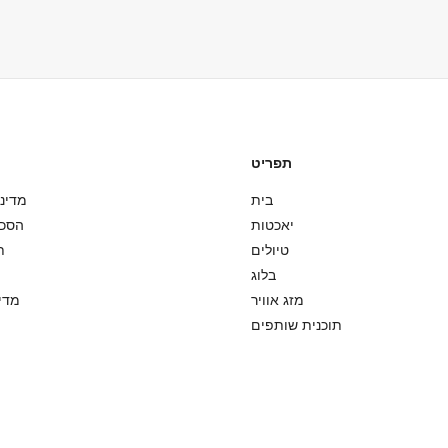
ש, כובע, מעיל קל (לטיולי ערב),
בטיחות היא העדיפות העליונה
 על הסיפון. אנו ממליצים לנעול
סערות או גלים גבוהים), ניצור 
אכטה. אנא ארזו הכל בתיקים רכים
עבור בעיות מזג אוויר קלות, 
תפריט
בית
מדיני
יאכטות
הסכ
טיולים
ת
בלוג
מזג אוויר
מדינ
תוכנית שותפים