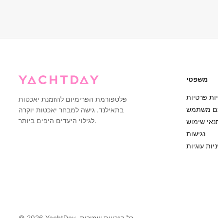
 שלנו. אם תנאי מזג האוויר ייחשבו לא בטוחים להפלגה (רוחות חזקות,
איתכם קשר מראש כדי להציע אפשרויות לשינוי מועד או החזר כספי מלא.
הקפטנים המנוסים שלנו עשויים להציע מסלולים חלופיים שמספקים יותר
מחסה תוך הבטחת חוויה נעימה.
משפטי
ות פרטיות
פלטפורמת הפרימיום להזמנת יאכטות
ם משתמש
בתאילנד. גישה למבחר יאכטות יוקרה
לגילוי היעדים היפים ביותר.
נאי שימוש
נגישות
יות עוגיות
YachtDay. כל הזכויות שמורות
2026
©