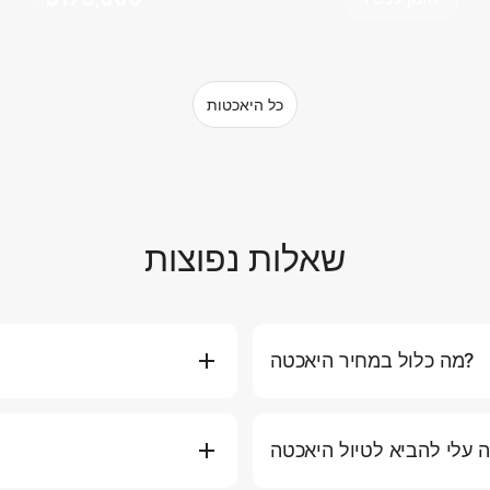
מ
כל היאכטות
שאלות נפוצות
מה כלול במחיר היאכטה?
וות, דלק למסלול הסטנדרטי, מים
אתם יכולים להזמין יאכטה ישירות 
תירה ומזרני ציפה). חלק מהחבילות
היאכטה המועדפת עליכם, תאר
ם כמו ארוחות פרימיום, אלכוהול,
בטלפון או באימייל לסיוע אישי. אנו ממליצים להזמין לפחות 2-3 ימים מראש בעונה העמוסה.