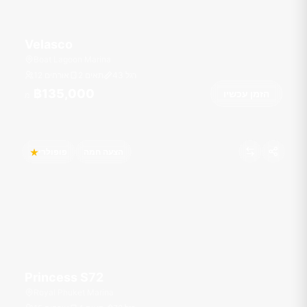
Velasco
Boat Lagoon Marina
רגל
43
2 תאים
12 אורחים
฿135,000
הזמן עכשיו
מ
הצעה חמה
פופולרי
Princess S72
Royal Phuket Marina