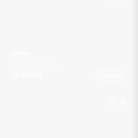
Chowa
Royal Phuket Marina
רגל
74
1 תאים
45 אורחים
฿180,000
הזמן עכשיו
מ