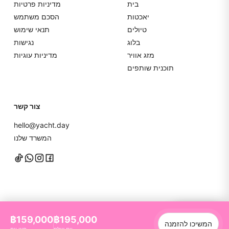
בית
מדיניות פרטיות
יאכטות
הסכם משתמש
טיולים
תנאי שימוש
בלוג
נגישות
מזג אוויר
מדיניות עוגיות
תוכנית שותפים
צור קשר
hello@yacht.day
המשרד שלנו
דברו איתנו
฿159,000
฿195,000
המשיכו להזמנה
YachtDay. כל הזכויות שמורות
2026
©