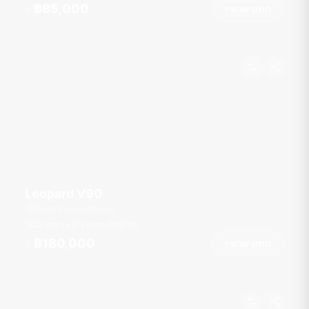
฿85,000
הזמן עכשיו
מ
Leopard V90
Royal Phuket Marina
רגל
90
3 תאים
26 אורחים
฿180,000
הזמן עכשיו
מ