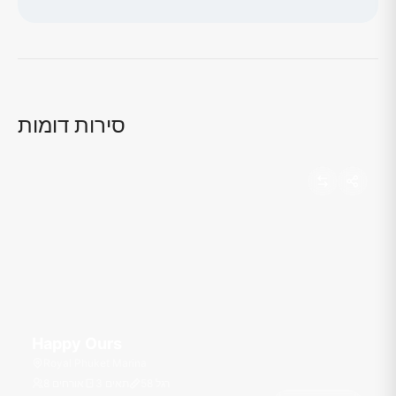
טוען מפה...
סירות דומות
Happy Ours
Royal Phuket Marina
רגל
58
3 תאים
8 אורחים