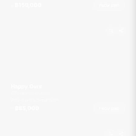
฿159,000
הזמן עכשיו
מ
Happy Ours
Royal Phuket Marina
רגל
58
3 תאים
8 אורחים
฿85,000
הזמן עכשיו
מ