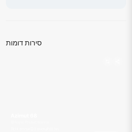
טוען מפה...
סירות דומות
Azimut 68
Royal Phuket Marina
רגל
68
3 תאים
14 אורחים