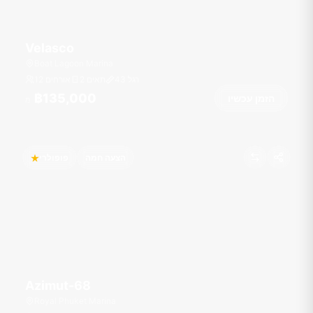
Velasco
Boat Lagoon Marina
רגל
43
2 תאים
12 אורחים
฿135,000
הזמן עכשיו
מ
הצעה חמה
פופולרי
Azimut-68
Royal Phuket Marina