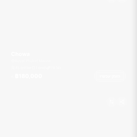
Chowa
Royal Phuket Marina
רגל
74
1 תאים
45 אורחים
฿180,000
הזמן עכשיו
מ