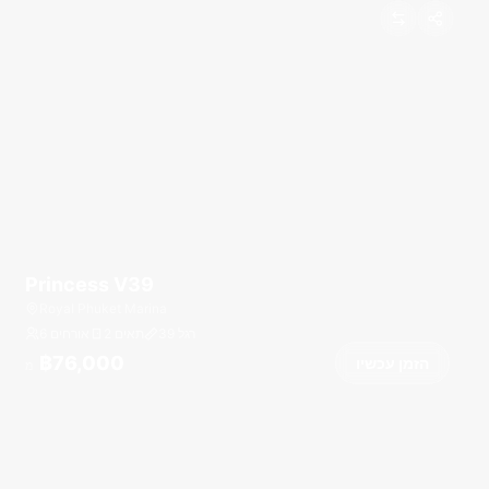
Princess V39
Royal Phuket Marina
רגל
39
2 תאים
6 אורחים
฿76,000
הזמן עכשיו
מ