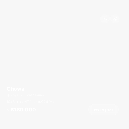
Chowa
Royal Phuket Marina
רגל
74
1 תאים
45 אורחים
฿180,000
הזמן עכשיו
מ