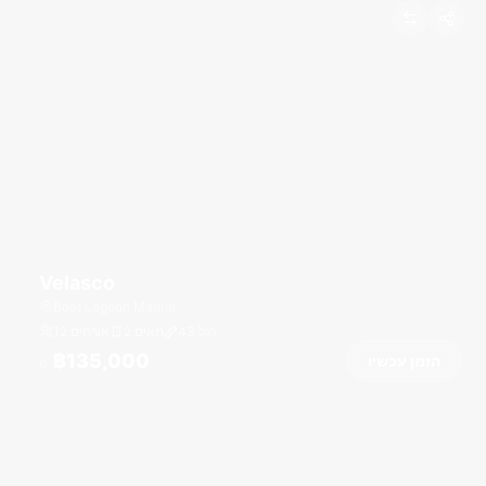
Velasco
Boat Lagoon Marina
רגל
43
2 תאים
12 אורחים
฿135,000
הזמן עכשיו
מ