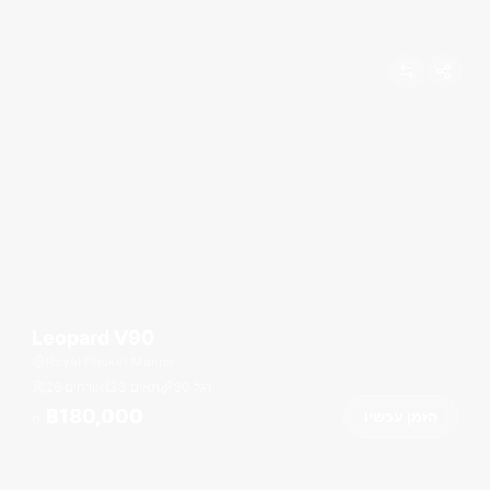
Leopard V90
Royal Phuket Marina
רגל
90
3 תאים
26 אורחים
฿180,000
הזמן עכשיו
מ