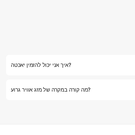
איך אני יכול להזמין יאכטה?
באתר שלנו על ידי לחיצה על כפתור (הזמן עכשיו), שם תוכלו לבחור את
יך ומסלול. לחלופין, אתם יכולים ליצור קשר עם שירות הלקוחות שלנו
מה קורה במקרה של מזג אוויר גרוע?
 שלנו. אם תנאי מזג האוויר ייחשבו לא בטוחים להפלגה (רוחות חזקות,
איתכם קשר מראש כדי להציע אפשרויות לשינוי מועד או החזר כספי מלא.
הקפטנים המנוסים שלנו עשויים להציע מסלולים חלופיים שמספקים יותר
מחסה תוך הבטחת חוויה נעימה.