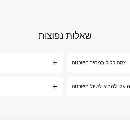
שאלות נפוצות
מה כלול במחיר היאכטה?
וות, דלק למסלול הסטנדרטי, מים
אתם יכולים להזמין יאכטה ישירות 
תירה ומזרני ציפה). חלק מהחבילות
היאכטה המועדפת עליכם, תאר
ם כמו ארוחות פרימיום, אלכוהול,
בטלפון או באימייל לסיוע אישי. אנו ממליצים להזמין לפחות 2-3 ימים מראש בעונה העמוסה.
ש, כובע, מעיל קל (לטיולי ערב),
בטיחות היא העדיפות העליונה
 על הסיפון. אנו ממליצים לנעול
סערות או גלים גבוהים), ניצור 
אכטה. אנא ארזו הכל בתיקים רכים
עבור בעיות מזג אוויר קלות, 