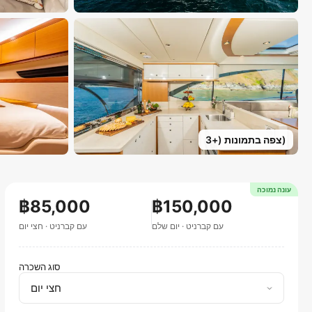
)
צפה בתמונות
(+
3
עונה נמוכה
฿85,000
฿150,000
עם קברניט
·
יום שלם
עם קברניט
·
חצי יום
סוג השכרה