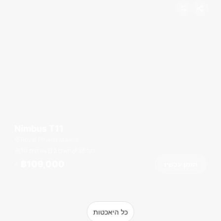
Nimbus T11
Royal Phuket Marina
רגל
38
2 תאים
10 אורחים
฿109,000
הזמן עכשיו
מ
כל היאכטות