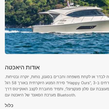
אודות היאכטה
 לבדר או לקחת משפחה וחברים בסגנון, נוחות, יוקרה ובטיחות.
סירת המנוע היוקרתית באורך 58 רגל "Happy Ours", עם קבינות מדהימות, מציעה אירוח ברמה גבוהה עד 8 אורחים ב-3
ה היטב ומעוצבת עם סלון פונקציונלי, ותמיד מחוברת לקצב האוקיינוס דרך
מערכת הסאונד של היאכטה עם Bluetooth.
כלול