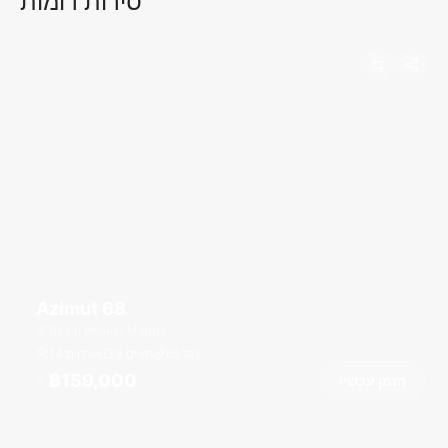
סירות דומות
Azimut 68
Royal Phuket Marina
רגל
68
3 תאים
14 אורחים
฿159,000
הזמן עכשיו
מ