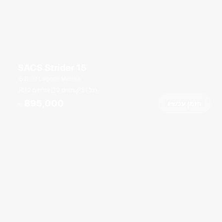
SACS Strider 15
Boat Lagoon Marina
רגל
51
2 תאים
12 אורחים
฿95,000
הזמן עכשיו
מ