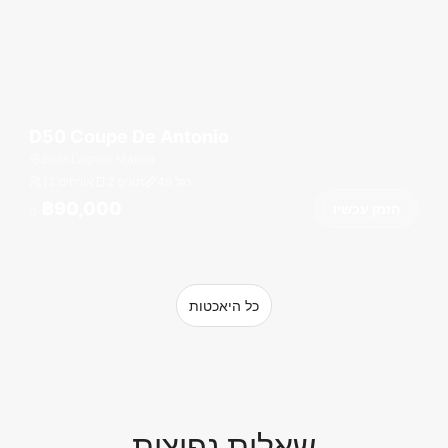
D50 Coupe De Antonio
Boat Lagoon Marina
רגל
49
2 תאים
12 אורחים
฿90,000
הזמן עכשיו
מ
כל היאכטות
שאלות נפוצות