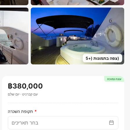
)
צפה בתמונות
(+
5
עונה נמוכה
฿380,000
עם קברניט
·
יום שלם
תקופת השכרה