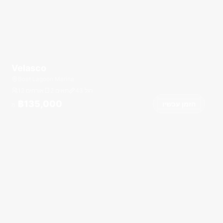
Velasco
Boat Lagoon Marina
רגל
43
2 תאים
12 אורחים
฿135,000
הזמן עכשיו
מ