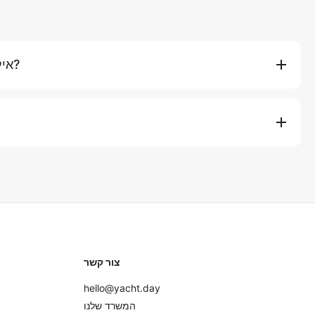
אילו יעדים אנחנו יכולים להגיע?
אזור קראבי. להרפתקאות בלילה, חקור את איי סימילן הטהורים, צא דרומה
אפילו נסע צפונה למימי מיאנמר/בורמה. הטווח והנוחות שלה הופכי
התעריף הבסיסי מכסה עד 
צור קשר
hello@yacht.day
המשרד שלנו