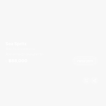
Sea Spritz
Ao Po Grand Marina
רגל
41
1 תאים
10 אורחים
฿88,000
הזמן עכשיו
מ