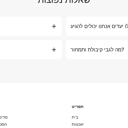
Bilgin 98 פותחת אפשרויות חקירה יוצאות דופן. טיולי יום יכולים להגיע לאיים פי פי, מפרץ פנג נגה או
 לרוק נוק וביולנג בים אנדמן, או
מה לגבי קיבולת ותמחור?
ם משלחות רב-יומיות לבאמת בלתי
שירות ברמת יאכטה. אוסף 
שכחות.
10 אורחים. לקבוצות של 11-22 אורחים (מקסימום צ'רטר יום), יש תוספת של
3,000 THB לכל אדם נוסף. לצ'רטרים בלילה, היאכטה מכילה 8 אורחים בשפע מוחלט: 1 תא ראשי, 1 תא
VIP ו-2 תאים תאומים, כולם עם חדרי אמבטיה. מבנה התמחור הזה מבטיח שכולם נהנים ממרחב רחב
ושירות פרימיום.
תפריט
בית
מדיני
יאכטות
הסכ