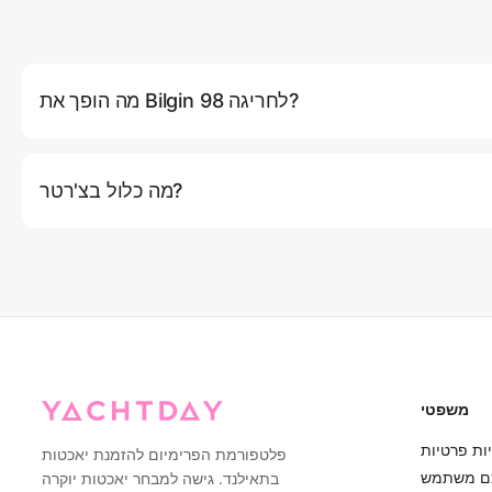
מה הופך את Bilgin 98 לחריגה?
Bilgin 98 היא יאכטה יוקרתית אמיתית בגודל של כמעט 100 רגל, המציעה מרחב ונוחות חסרי תקדים. עם
6 חברי צוות מקצועיים, 4 תאים יוקרתיים ויכולת להכיל 22 אורחים ביום או 8 אורחים בלילה, היא מספקת
מה כלול בצ'רטר?
הצעצועים הנרחב כולל סקי מימי, סקי מימי, וייקבורד ותופסנות שונות
מבטיחים בידור אינסופי במים.
הצ'רטר שלך כולל צוות מקצועי של 6, כל הארוחות, מים, משקאות קלים, פירות טריים ואלכוהול מוגבל,
WiFi, עמלות פארקים לאומיים והעברות בפוקט. אוסף צעצועי המים הנרחב כלול גם: סקי מימי, סקי מימי,
וייקבורד, סירת בננה, לוחות SUP, ציוד שנורקלינג, 2 קיאקים ימיים, ציוד דיג בעומק הים וצעצועים
תופסנים שונים. אפילו שירות כביסה סביר כלול!
משפטי
ות פרטיות
פלטפורמת הפרימיום להזמנת יאכטות
ם משתמש
בתאילנד. גישה למבחר יאכטות יוקרה