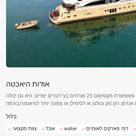
אודות היאכטה
יאכטת צ׳רטר יוקרתית זו מארחת 8 אורחים לשיוט סביב פוקט, ומאפשרת מקסימום 25 אורחים בצ׳רטרים יומיים. היא גם יכולה
כלול
דמי פארקים לאומיים
water
אוכל
צוות מקצועי