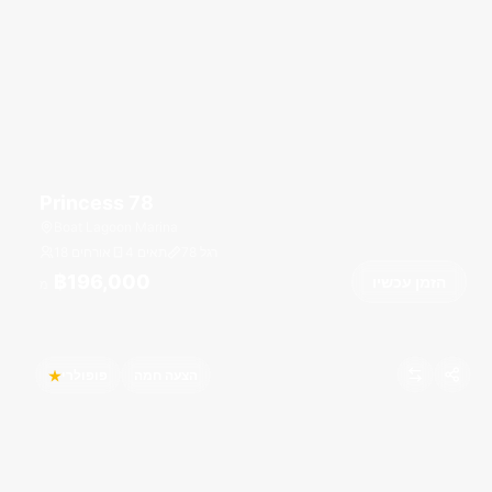
Princess 78
Boat Lagoon Marina
רגל
78
4 תאים
18 אורחים
฿196,000
הזמן עכשיו
מ
הצעה חמה
פופולרי