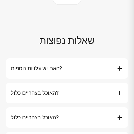
שאלות נפוצות
האם יש עלויות נוספות?
דמי כניסה לאיים (אם יש) והעברה במונית לנמל התעופה אינם
כלולים. יותר מ-10 אורחים: 1500 THB לכל אורח נוסף לטיולי
האוכל בצהריים כלול?
יום.
כן. סיורים ליום אחד כוללים ארוחת צהריים, משקאות ללא
אלכוהול, חטיפים ופירות. סיורים בן לילה כוללים ארוחת בוקר,
האוכל בצהריים כלול?
ארוחת צהריים וארוחת ערב.
כן. סיורים ביומי כוללים ארוחת צהריים, משקאות ללא אלכוהול,