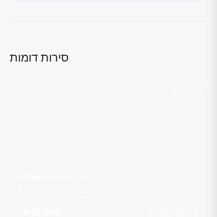
טוען מפה...
סירות דומות
Satisfaction Cat
Ao Po Grand Marina
רגל
55
7 תאים
40 אורחים
฿49,000
הזמן עכשיו
מ