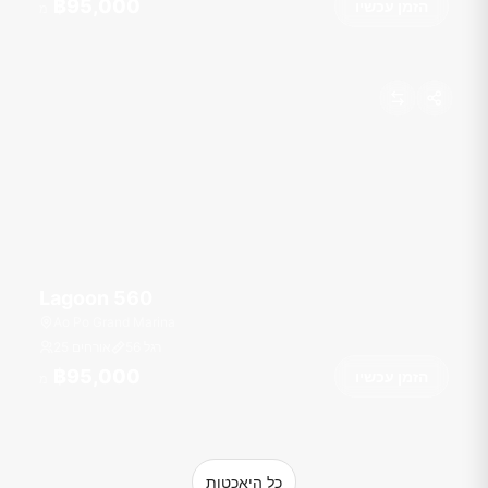
฿95,000
הזמן עכשיו
מ
Lagoon 560
Ao Po Grand Marina
רגל
56
25 אורחים
฿95,000
הזמן עכשיו
מ
כל היאכטות