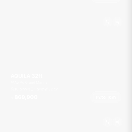
AQUILA 32ft
Ao Po Grand Marina
רגל
32
1 תאים
10 אורחים
฿69,900
הזמן עכשיו
מ