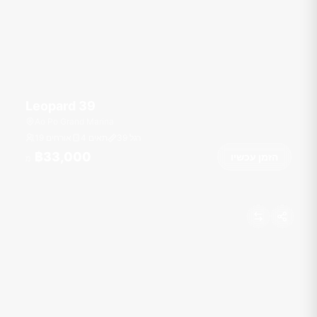
Leopard 39
Ao Po Grand Marina
רגל
39
4 תאים
19 אורחים
฿33,000
הזמן עכשיו
מ