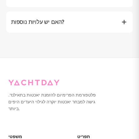
דמי כניסה לאי (אם יש) והעברה במונית למרינה אינם כלולים.
יותר מ-10 אורחים: ฿1,500 לכל אורח נוסף לטיולי יום.
האם יש עלויות נוספות?
עמלות כניסה לאי (אם יש) והעברת מונית לנמל התיירות אינן
כלולות. יותר מ-10 אורחים: ฿1,500 לאורח נוסף לטיולי יום.
פלטפורמת הפרימיום להזמנת יאכטות בתאילנד.
גישה למבחר יאכטות יוקרה לגילוי היעדים היפים
ביותר.
תפריט
משפטי