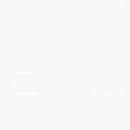
Leopard
Chalong Pier
רגל
47
3 תאים
40 אורחים
฿25,900
הזמן עכשיו
מ