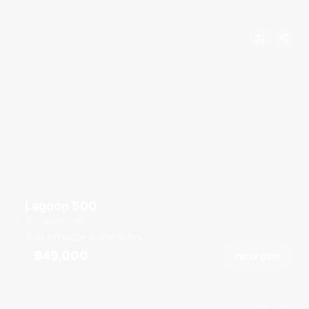
Lagoon 500
Chalong Pier
רגל
50
4 תאים
30 אורחים
฿49,000
הזמן עכשיו
מ