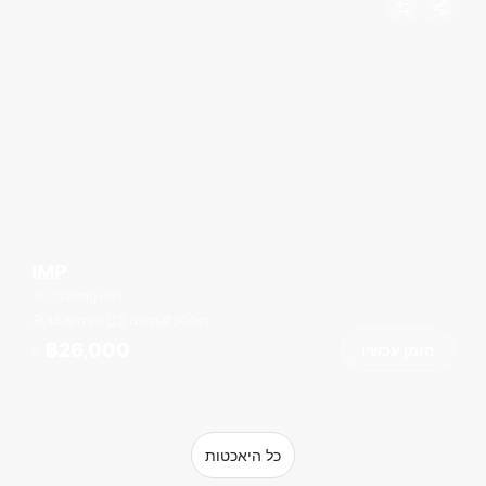
IMP
Chalong Pier
רגל
50
2 תאים
45 אורחים
฿26,000
הזמן עכשיו
מ
כל היאכטות