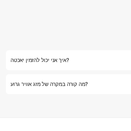
איך אני יכול להזמין יאכטה?
באתר שלנו על ידי לחיצה על כפתור (הזמן עכשיו), שם תוכלו לבחור את
יך ומסלול. לחלופין, אתם יכולים ליצור קשר עם שירות הלקוחות שלנו
מה קורה במקרה של מזג אוויר גרוע?
 שלנו. אם תנאי מזג האוויר ייחשבו לא בטוחים להפלגה (רוחות חזקות,
איתכם קשר מראש כדי להציע אפשרויות לשינוי מועד או החזר כספי מלא.
הקפטנים המנוסים שלנו עשויים להציע מסלולים חלופיים שמספקים יותר
מחסה תוך הבטחת חוויה נעימה.