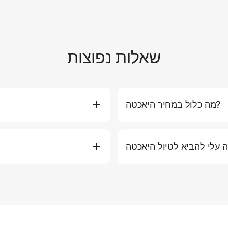
שאלות נפוצות
מה כלול במחיר היאכטה?
וות, דלק למסלול הסטנדרטי, מים
אתם יכולים להזמין יאכטה ישירות 
תירה ומזרני ציפה). חלק מהחבילות
היאכטה המועדפת עליכם, תאר
ם כמו ארוחות פרימיום, אלכוהול,
בטלפון או באימייל לסיוע אישי. אנו ממליצים להזמין לפחות 2-3 ימים מראש בעונה העמוסה.
ש, כובע, מעיל קל (לטיולי ערב),
בטיחות היא העדיפות העליונה
 על הסיפון. אנו ממליצים לנעול
סערות או גלים גבוהים), ניצור 
אכטה. אנא ארזו הכל בתיקים רכים
עבור בעיות מזג אוויר קלות, 