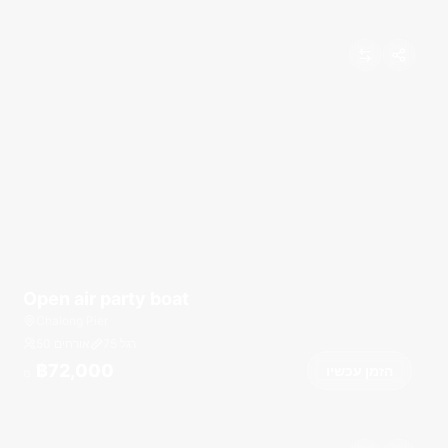
Open air party boat
Chalong Pier
רגל
75
50 אורחים
฿72,000
הזמן עכשיו
מ