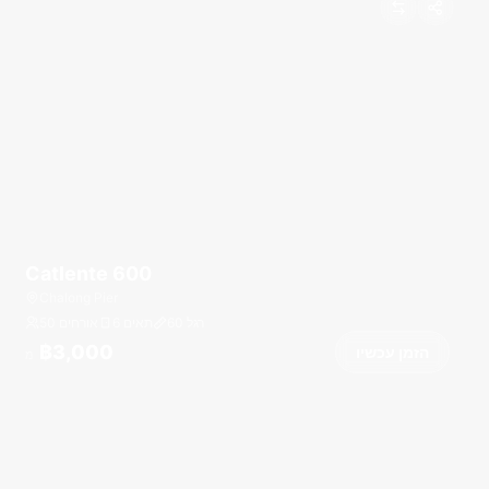
Catlente 600
Chalong Pier
רגל
60
6 תאים
50 אורחים
฿3,000
הזמן עכשיו
מ