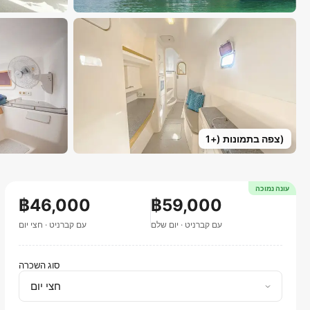
)
צפה בתמונות
(+
1
עונה נמוכה
฿46,000
฿59,000
עם קברניט
·
יום שלם
עם קברניט
·
חצי יום
סוג השכרה