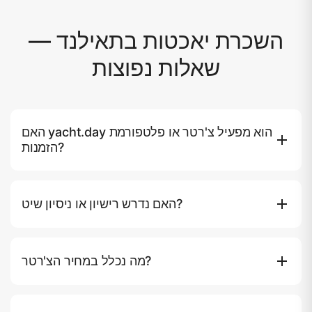
השכרת יאכטות בתאילנד —
שאלות נפוצות
האם yacht.day הוא מפעיל צ'רטר או פלטפורמת
הזמנות?
Yacht.day היא פלטפורמת הזמנות עצמאית המאגדת מפעילי
יאכטות מאומתים בכל היעדים שלנו. איננו בעלי הסירות — אנו
האם נדרש רישיון או ניסיון שיט?
בודקים כל מפעיל לרישוי, ביטוח, סטנדרטים בטיחותיים וביקורות,
ומפרסמים מחיר אחד שקוף ללא עמלות נסתרות.
לא. כל צ'רטר ב-yacht.day מגיע עם רב חובל מורשה וצוות
מוסמך. אין צורך ברישיון שיט, ניסיון או מסמכים מעבר לדרכון
מה נכלל במחיר הצ'רטר?
בתוקף (וויזה אם היעד מחייב).
כלול ברוב היעדים: רב חובל וצוות מקצועי, דלק, ציוד שנורקלינג, מי
שתייה, משקאות קלים, מגבות וציוד בטיחות. צ'רטרים פרימיום