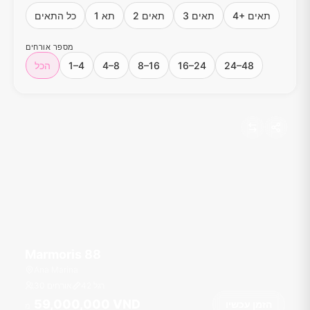
4+ תאים
3 תאים
2 תאים
תא 1
כל התאים
מספר אורחים
24–48
16–24
8–16
4–8
1–4
הכל
Marmoris 88
Ana Marina
רגל
42
30 אורחים
59,000,000 VND
הזמן עכשיו
מ