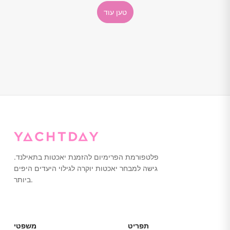
כולם מוסמכים על ידי STCW ומאומנים לספק
טען עוד
סטנדרטים בינלאומיים של בטיחות ושירות. עם נימוסים
מעודנים, תשומת לב לפרטים ואירוח ימי אמיתי, הצוות
שלנו מבטיח שכל מסע יהיה בטוח, חלק ואלגנטי כמו
היאכטה עצמה.
פלטפורמת הפרימיום להזמנת יאכטות בתאילנד.
גישה למבחר יאכטות יוקרה לגילוי היעדים היפים
ביותר.
תפריט
משפטי