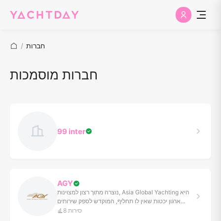
חברות
/
חברות מוסמכות
99 inter
AGY
נוצרה מתוך רצון למצוינות, Asia Global Yachting היא
ארגון יכטות שאין לו תחליף, המוקדש לספק שירותים
פרימיום בכל תחום התעשייה. הוקמה בדרום מזרח אסיה
8 סירות
עם משרדים במרכזי היכטות הגדולים בתאילנד, סינגפור