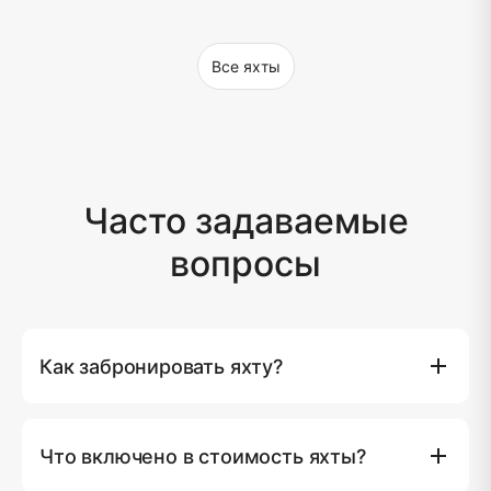
Все яхты
Часто задаваемые
вопросы
Как забронировать яхту?
Вы можете забронировать яхту напрямую на нашем
сайте, нажав кнопку (Забронировать сейчас), где вы
Что включено в стоимость яхты?
сможете выбрать предпочитаемую яхту, дату и
маршрут. Кроме того, вы можете связаться с нашей