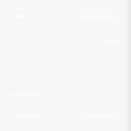
ONE 15 Marina
30 гостей
39
фт
฿45
Забронировать
От
lagoon 44FT
Ocean Marina
30 гостей
2 кают
44
фт
฿19,000
Забронировать
От