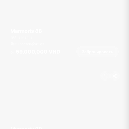
Marmoris 88
Ana Marina
30 гостей
42
фт
59,000,000 VND
Забронировать
От
Marmoris 99