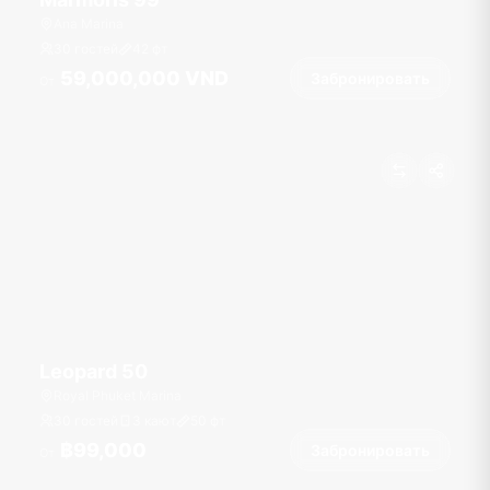
Ana Marina
30 гостей
42
фт
59,000,000 VND
Забронировать
От
Leopard 50
Royal Phuket Marina
30 гостей
3 кают
50
фт
฿99,000
Забронировать
От