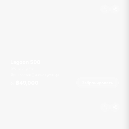
Lagoon 500
Chalong Pier
30 гостей
4 кают
50
фт
฿49,000
Забронировать
От