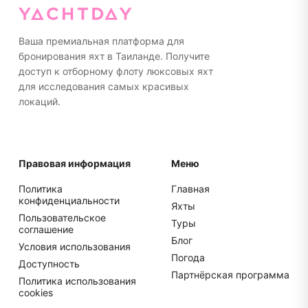
подошве или ходить босиком на яхте. Пожалуйста,
упакуйте все в мягкие сумки, а не в жесткие
чемоданы для более удобного хранения.
Ваша премиальная платформа для
бронирования яхт в Таиланде. Получите
доступ к отборному флоту люксовых яхт
для исследования самых красивых
локаций.
Правовая информация
Меню
Политика
Главная
конфиденциальности
Яхты
Пользовательское
Туры
соглашение
Блог
Условия использования
Погода
Доступность
Партнёрская программа
Политика использования
cookies