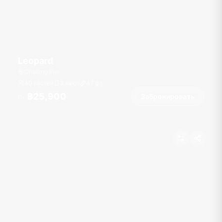
Leopard
Chalong Pier
40 гостей
3 кают
47
фт
฿25,900
Забронировать
От