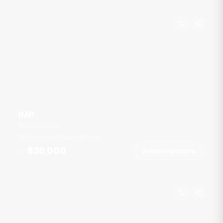
IMP
Chalong Pier
45 гостей
2 кают
50
фт
฿26,000
Забронировать
От