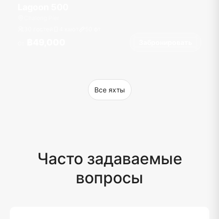
Lagoon 500
Chalong Pier
30 гостей
4 кают
50
фт
฿49,000
Забронировать
От
Все яхты
Часто задаваемые
вопросы