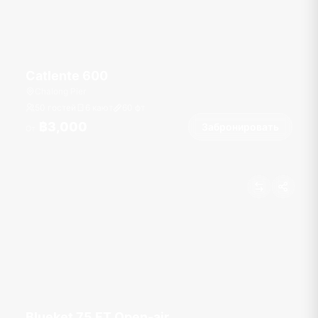
Catlente 600
Chalong Pier
50 гостей
6 кают
60
фт
฿3,000
Забронировать
От
Blueket 75 FT Open-air