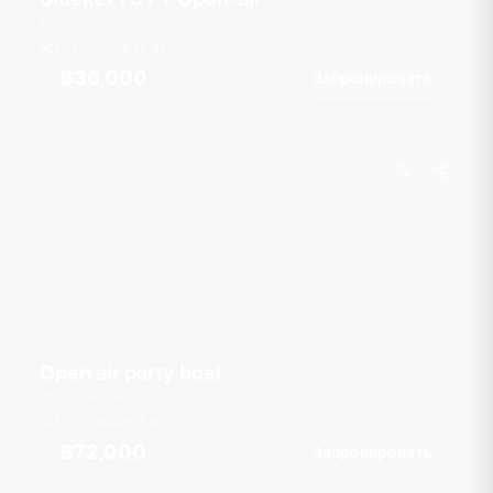
Chalong Pier
50 гостей
75
фт
฿36,000
Забронировать
От
Open air party boat
Chalong Pier
50 гостей
75
фт
฿72,000
Забронировать
От