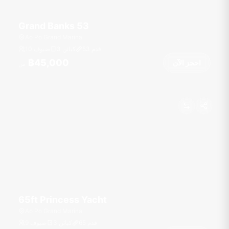
Grand Banks 53
Ao Po Grand Marina
قدم
53
3 كبائن
10 ضيوف
฿45,000
احجز الآن
من
65ft Princess Yacht
Ao Po Grand Marina
قدم
65
3 كبائن
9 ضيوف