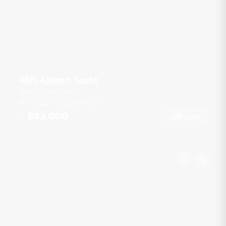
46ft Azimut Yacht
Ao Po Grand Marina
قدم
46
3 كبائن
12 ضيوف
฿53,000
احجز الآن
من