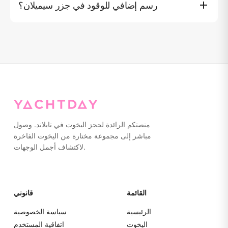
رسم إضافي للوقود في جزر سيميلان؟
يومين/ليلة واحدة ฿40,000 رسم إضافي للوقود و5 أيام/4 ليالٍ
بدون رسم إضافي للوقود. يجب مناقشة البرامج الممكنة وفقاً
لموقع المغادرة الجديد.
منصتكم الرائدة لحجز اليخوت في تايلاند. وصول
مباشر إلى مجموعة مختارة من اليخوت الفاخرة
لاكتشاف أجمل الوجهات.
القائمة
قانوني
الرئيسية
سياسة الخصوصية
اليخوت
اتفاقية المستخدم