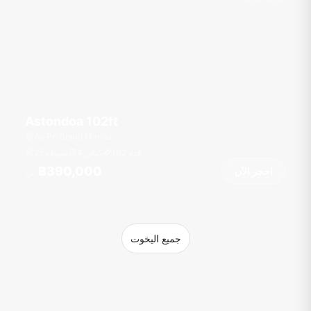
Astondoa 102ft
Ao Po Grand Marina
قدم
102
4 كبائن
25 ضيوف
฿390,000
احجز الآن
من
جميع اليخوت