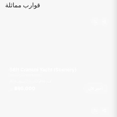
قوارب مماثلة
58ft Cranchi Yacht (Scenery)
Ao Po Grand Marina
قدم
58
3 كبائن
18 ضيوف
฿95,000
احجز الآن
من