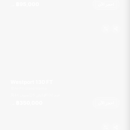
฿95,000
احجز الآن
من
Westport 130 FT
Ao Po Grand Marina
قدم
130
5 كبائن
44 ضيوف
฿350,000
احجز الآن
من