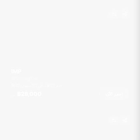
IMP
Chalong Pier
قدم
50
2 كبائن
45 ضيوف
฿26,000
احجز الآن
من