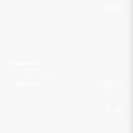
Lagoon 500
Chalong Pier
قدم
50
4 كبائن
30 ضيوف
฿49,000
احجز الآن
من