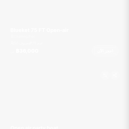
Blueket 75 FT Open-air
Chalong Pier
قدم
75
50 ضيوف
฿36,000
احجز الآن
من
Open air party boat