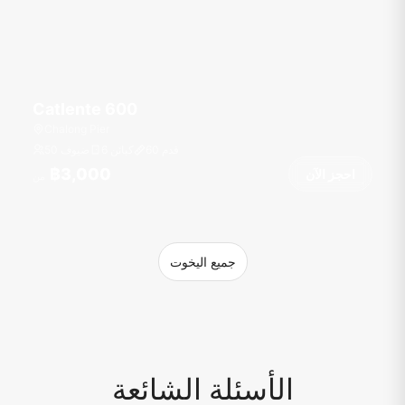
Catlente 600
Chalong Pier
قدم
60
6 كبائن
50 ضيوف
฿3,000
احجز الآن
من
جميع اليخوت
الأسئلة الشائعة