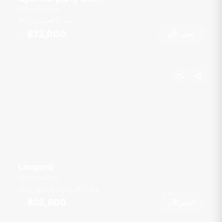
Chalong Pier
قدم
75
50 ضيوف
฿72,000
احجز الآن
من
Leopard
Chalong Pier
قدم
47
3 كبائن
40 ضيوف
฿25,900
احجز الآن
من