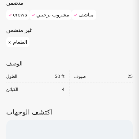
متضمن
مناشف
مشروب ترحيبي
crews
غير متضمن
الطعام
الوصف
25
ضيوف
50 ft
الطول
4
الكبائن
اكتشف الوجهات